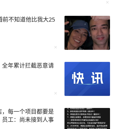
，成为了尖子中的佼佼者。 觉醒后的我
婚前不知道他比我大25
求。不再被外界的声音所左右，不再为了迎合他
写作风格的质
坚持用自己独特的笔触描绘着高密东北乡的故
获得了诺贝尔文学奖，让世界听到了中国文学的
，莫言在内容在人性思考上
，全年累计拦截恶意请
说不完的，感兴趣的朋友不妨自己去翻阅《晚熟
智慧与阅历全然写在了书中，毫不吝啬地跟我们
传达了这样一个观点：这个世界没有灰色地带，
店，每一个项目都要是
遭遇也融入了作品每一个故事都是世间百态的缩
！员工：尚未接到人事
阅读的人都能从中找到自身的影子，找到最初的