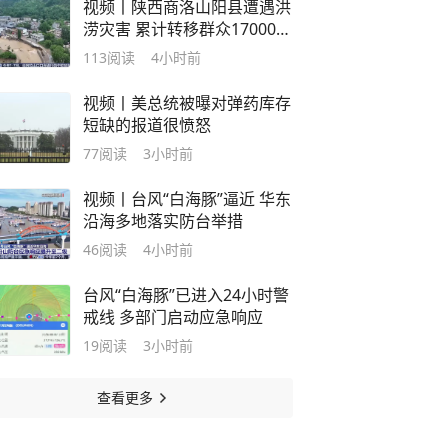
视频丨陕西商洛山阳县遭遇洪
涝灾害 累计转移群众17000余
人
113
阅读
4小时前
视频丨美总统被曝对弹药库存
短缺的报道很愤怒
77
阅读
3小时前
视频丨台风“白海豚”逼近 华东
沿海多地落实防台举措
46
阅读
4小时前
台风“白海豚”已进入24小时警
戒线 多部门启动应急响应
19
阅读
3小时前
查看更多