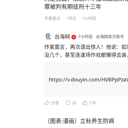
罪被判有期徒刑十三年
齐鲁壹点
1
评论
1小时前
台海网
7小时前
·
台海网官方账号
作家莫言，再次语出惊人！他说：如
没几个，甚至连逢场作戏都懒得去装
了人性，看透了人生！”振聋发聩！ 莫言作为土生土长的农村作家，凭借一系列乡土
题材作品，代表国人首获诺贝尔文学奖。 自从成名之后，莫言曾经毫无联
友全都找上门。有的人进门后，一张
https://v.douyin.com/HVBPpPza
知如何是好。 可日子久了才发现，真正聊得来的挚友没来过几次，反倒是那些利益驱
使下的人常来找他。 最开始，他不想伤了情面，也不想得罪任何人，只能多次强忍心
中的不快，迎客进门。但管的闲事多
分享
20
178
了。 于是，他决定不再理会敲门声，没有预约也不会随便给人开门，多关注自己的感
受。 经历了这些，年过半百的莫言对人生感悟更深，沉淀多年写下了《晚熟的人》一
（图表·漫画）立秋养生防病
书，书中一口气写了12个故事，每