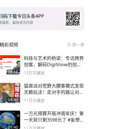
扫码下载今日头条APP
看最新、最热资讯内容
精彩视频
换一换
科技与艺术的桥梁：专访跨界
创客，解码DigiShow的创新
之路
18:18
13万
次播放
猛兽派对荒野大膘客模式发现
无赖玩法！走对手的路让对手
无路可走
04:43
11万
次播放
一万元预算开局冲周年庆！第
一天就只剩3598元了 #妄想山
海
01:40
11万
次播放