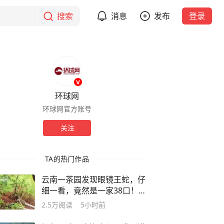
搜索
消息
发布
登录
环球网
环球网官方账号
关注
TA的热门作品
云南一茶园发现眼镜王蛇，仔
细一看，竟然是一家38口！网
友：这是眼镜王蛇月子中心
2.5万
阅读
5小时前