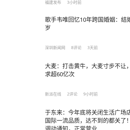
福建发布
3小时前
平凡的小事做好，就是不平凡。 他一个人跑步，一个人修炼自己的内心与意志，也塑
造了优良的品格。最终被成为了最好的自己
歌手韦唯回忆10年跨国婚姻：结
们，会更加明确自己的人生目标和追
岁
人而活，而是勇敢地追随自己内心的声音。 就像莫言，在面对外界对他
疑和批评时，他没有随波逐流，而是
事，最终凭借着自己的坚持和努力，
深圳新闻网
8
评论
3天前
声音。 可以说，这就是莫言在《晚熟的人》中所告诉我们的智慧。当你能读懂莫言，
便能明白，为何一个人独处，便是人生的最高境界。 不过
大麦：打击黄牛，大麦寸步不让
是有价值的，他的智慧靠一篇文章是
求超60亿次
的人》，莫言将自己大半辈子的人生
分享。 《晚熟的人》是莫言耗费八年时间完成的杰作。他通过通俗易懂的文笔把人性
新派在线
2
评论
9小时前
和各种社会现象都融入其中，向我们
我们只有牢记初心，才能不断进步。 最值得一提的是，在这部《晚熟的人》作品里，
于东来：今年底将关闭生活广场
莫言将自己多年来遭受质疑的心态和
国际一流品质，达不到的都关了
影，还是用他擅长的写法，让每一个
调动通知，正常营业
自己。 与莫言之前的作品相比，《晚熟的人》更加贴近现代人的状态，拉近了读者和