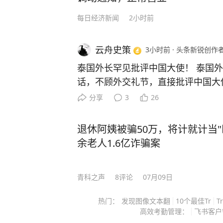
作者之间的距离，引发了读者的情感共鸣。 就连诺贝尔文学奖评委马悦
每日经济新闻
2小时前
言是一个会讲故事的人。”但是一个
幻现实的手法，丰富的想象力和大胆
云舟史策
3小时前
·
头条新锐创作
作家。 莫言的文字犹如一壶好茶，一杯咖啡，需要你放下尘世的俗世，在一个静谧的
午后，细细端详，好好品味，这样才
泰国外长罕见批评中国大使！ 泰国外长西哈萨8月5日公开讲
而且，这本好书现在价格也不高，只
话，不顾外交礼节，直接批评中国大
得者的人生智慧，从而更好地解决生活和工
国利益……希望中国驻泰国大使公开
分享
3
26
读是一种有价值的投资，能够让你终
当下紧张局势的言论”。 西哈萨也
（免责：本文不代表台海网观点） 感兴趣的朋友，可以点击下方链接购买正版书籍↓
本国利益的责任，只是驻外使节还承
退休阿姨被骗50万，将计就计当"
↓↓[图片]
责。 这番话很快引发争议，原因不
余老人1.6亿诈骗案
国连续发生两起与中国粉丝有关的事
强力处置，一边涉及部分粉丝违反机
青科之声
8
评论
07月09日
件事揉到了一起，可从事实和责任看
尺子衡量。 7月25日，一名中国女
热门：
发现图像文本翻
10个最佳Tr
T
现场工作人员发生纠纷，随后被强力
高效考勤管理：
飞书客户
TV后来承认，涉事工作人员在部分