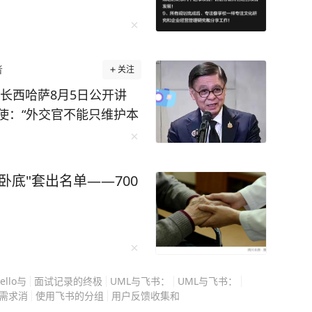
然都说：“莫
会讲故事的人并不一定会的诺贝尔奖，当莫言用魔
地对人性的探索来讲故事后，他就成为了世界级
者
关注
能感受到其中的趣味，收获到文字背后的魅力。
需花费不到一顿饭的钱，就能够获得诺贝尔奖获
使：“外交官不能只维护本
作中的各种难题，少走弯路。 再说了，阅
发声，不要发表进一步加剧
身受益，让你豁然开朗，为什么不来试一试呢？
承认，外交官天然负有维护
担着促进双边关系的职
卧底"套出名单——700
难理解，短短十来天，泰
件，一边涉及中国公民遭
场秩序。 网络情绪把两
，它们根本不能用同一把
子在曼谷参加书展活动时与
rello与
面试记录的终极
UML与飞书：
UML与飞书：
带离。 活动主办方GMM
需求消
使用飞书的分组
用户反馈收集和
处置环节存在超过当时情况