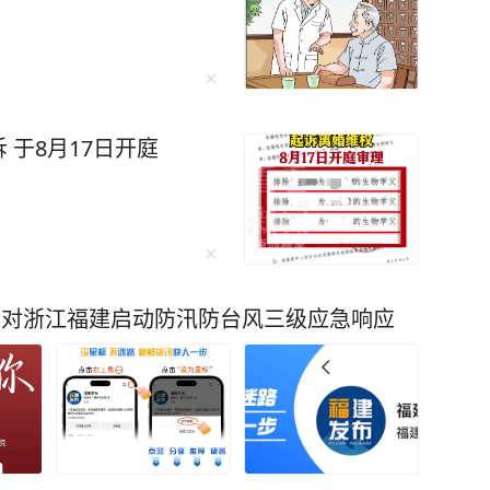
这样的热闹，才能证明自己在世界上的存在价
，你不是人缘变差，而是真正觉醒了。” 初读
于8月17日开庭
藏着生命的大智慧——“当热闹如潮水般退去，露
的独处从来不是孤僻的遁
。学会孤独，不要追求表面的繁忙。 是的，
一个并不喜欢的聚会，而自己却显得格格不入，
的时间白白浪费，这是毫无意义的。 当你沉
总对浙江福建启动防汛防台风三级应急响应
才能腾空来，好好读一本好书，打磨一项技能，
的圈子小而精，没
数的人，却多了“重量”。 平庸的人用热
我。人生路漫漫，如果你不再为人际关系烦恼，
。 就像在电视剧士兵突击中的
人扛起一个连，他渐渐在独处中明白，把每一件