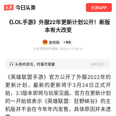
打开APP
《LOL手游》外服22年更新计划公开！新版
本有大改变
游侠网
关注
头条领航创作者
  2022-3-12 06:10
头条听资讯，时事尽掌握
去听全文
《英雄联盟手游》官方公开了外服2022年的
更新计划，最新的更新将于3月24日正式开
始，3.1版本即将与玩家见面。官方在更新计划
的一开始就表示《英雄联盟：狂野峡谷》的主
机版并不会在今年年内发售，具体原因并未透