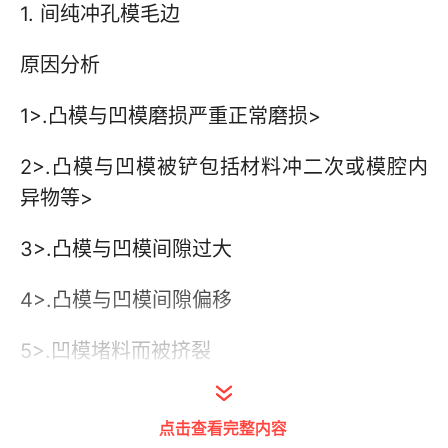
1. 间纯冲孔模毛边
原因分析
1>.凸模与凹模磨损严重正常磨损>
2>.凸模与凹模被铲包括材料冲二次或模腔内
异物等>
3>.凸模与凹模间隙过大
4>.凸模与凹模间隙偏移
5>.凹模堵料而被挤裂
改善对策
点击查看完整内容