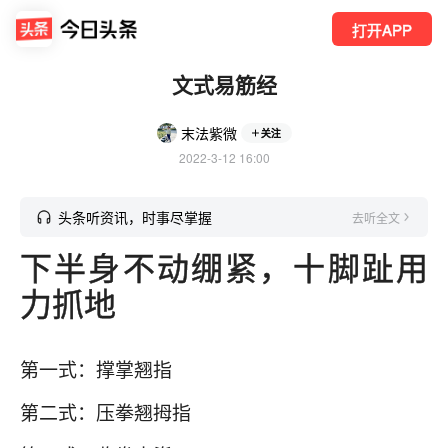
打开APP
文式易筋经
末法紫微
关注
2022-3-12 16:00
头条听资讯，时事尽掌握
去听全文
下半身不动绷紧，十脚趾用
力抓地
第一式：撑掌翘指
第二式：压拳翘拇指