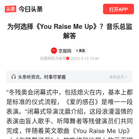
打开APP
为何选择《You Raise Me Up》？音乐总监
解答
京报网
关注
京报网官方账号
  2022-3-13 12:40
头条听资讯，时事尽掌握
去听全文
“冬残奥会闭幕式中，包括熄火在内，基本上都
是标准的仪式流程，《爱的感召》是唯一一段
表演。”闭幕式导演沈晨介绍，这段浪漫温情的
表演由盲人歌手、听障舞者等残健演员们共同
完成，伴随着英文歌曲《You Raise Me Up》