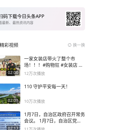
扫码下载今日头条APP
看最新、最热资讯内容
精彩视频
换一换
一家女装店带火了整个市
场！！！#购物狂 #女装店 #
高品质女装
02:00
12万
次播放
110 守护平安每一天！
02:01
10万
次播放
1月7日，自治区政府召开常务
会议。 1月7日，自治区党委
副书记
02:17
11万
次播放