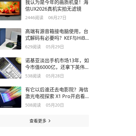
我认为是今年的画质机皇！海
信UX2026真机实拍无滤镜
2446
阅读
06月27日
高端有源音箱接电脑使用，台
式解码有必要吗？KEF与HiBy
实测解答
629
阅读
05月29日
诺基亚淡出手机市场13年，如
今市值6000亿，还拿下英伟
达10亿投资
538
阅读
05月28日
有它以后谁还去电影院？海信
激光电视探索 X1 Pro开启看
电影新境界
508
阅读
05月20日
查看更多