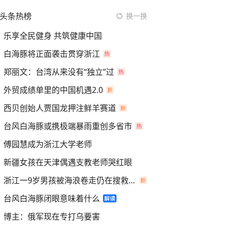
头条热榜
换一换
乐享全民健身 共筑健康中国
白海豚将正面袭击贯穿浙江
郑丽文：台湾从来没有“独立”过
外贸成绩单里的中国机遇2.0
西贝创始人贾国龙押注鲜羊赛道
台风白海豚或携极端暴雨重创多省市
傅园慧成为浙江大学老师
新疆女孩在天津偶遇支教老师哭红眼
浙江一9岁男孩被海浪卷走仍在搜救中
台风白海豚闭眼意味着什么
博主：俄军现在专打乌要害