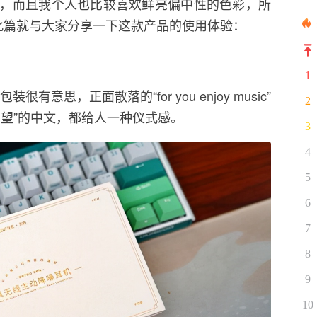
，而且我个人也比较喜欢鲜亮偏中性的色彩，所
此篇就与大家分享一下这款产品的使用体验：
1
很有意思，正面散落的“for you enjoy music”
2
渴望”的中文，都给人一种仪式感。
3
4
5
6
7
8
9
10