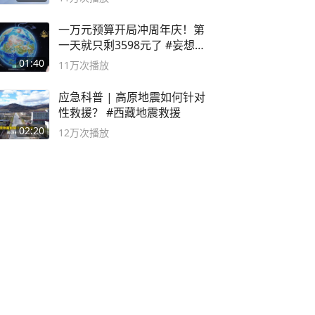
一万元预算开局冲周年庆！第
一天就只剩3598元了 #妄想山
海
01:40
11万
次播放
应急科普 | 高原地震如何针对
性救援？ #西藏地震救援
02:20
12万
次播放