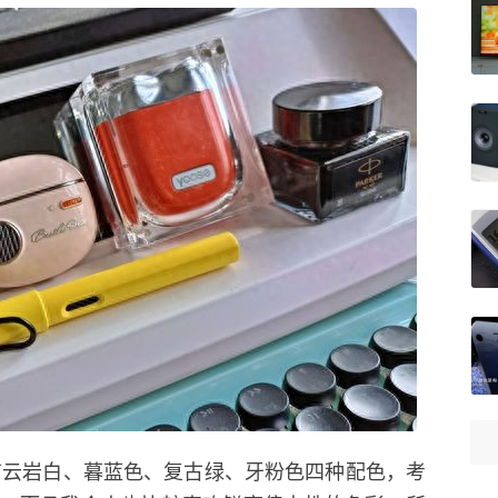
机共有云岩白、暮蓝色、复古绿、牙粉色四种配色，考