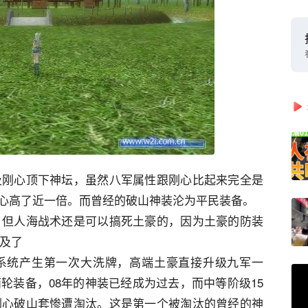
军及刚心顶下神坛，虽然八军属性跟刚心比起来完全是
心高了近一倍。而曾经的破山神装沦为平民装备。
了，但人海战术还是可以搞死土豪的，因为土豪的防装
普及了
备系统产生第一次大洗牌，高端土豪直接升级九军一
两轮装备，08年的神装已经成为过去，而中等阶级15
。刚心破山套惨遭淘汰。这是第一个被淘汰的曾经的神