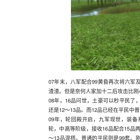
07年末，八军配合99黄昏再次将六
渣渣。但是奈何人家加十二后攻击比刚
08年，16品问世，土豪可以秒平民
还是12～13品。而12品已经在平民中
09年，轮回殿开启，九军现世，装
轮，中高等阶级，接收16品配合15品
～13品混搭。普通的平民则是99套