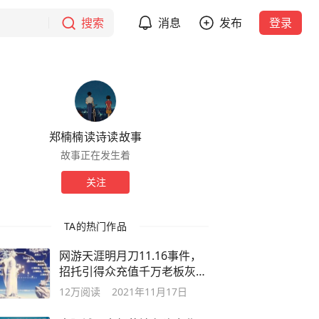
搜索
消息
发布
登录
郑楠楠读诗读故事
故事正在发生着
关注
TA的热门作品
网游天涯明月刀11.16事件，
招托引得众充值千万老板灰心
删号
12万
阅读
2021年11月17日