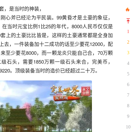
山套，是当时的神装，
，刚心斧已经沦为平民装。99黄昏才是土豪的象征，
，在当时元宝比例1比25的年代，8000人民币仅仅是
1
9套上的土豪比比皆是，这样的土豪通常都是全身加
2
去，一件装备加十二成功的话至少要花12000，配
来至少要花8000，而一颗龙炎只能自己合，70万颗
3
级石头，需要1850万颗一级石头来合，完美币，
4
民币39220。顶级装备当时的造价已经超过二十万。
5
6
7
8
9
10