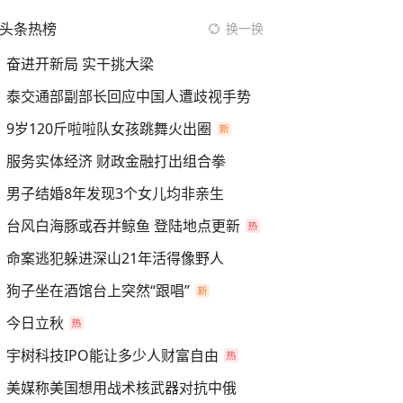
头条热榜
换一换
奋进开新局 实干挑大梁
泰交通部副部长回应中国人遭歧视手势
9岁120斤啦啦队女孩跳舞火出圈
服务实体经济 财政金融打出组合拳
男子结婚8年发现3个女儿均非亲生
台风白海豚或吞并鲸鱼 登陆地点更新
命案逃犯躲进深山21年活得像野人
狗子坐在酒馆台上突然“跟唱”
今日立秋
宇树科技IPO能让多少人财富自由
美媒称美国想用战术核武器对抗中俄