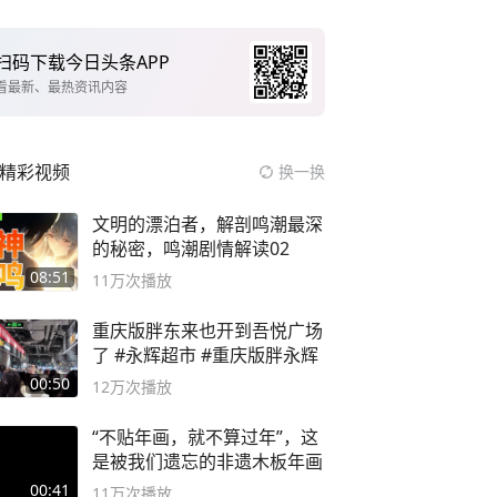
扫码下载今日头条APP
看最新、最热资讯内容
精彩视频
换一换
文明的漂泊者，解剖鸣潮最深
的秘密，鸣潮剧情解读02
08:51
11万
次播放
重庆版胖东来也开到吾悦广场
了 #永辉超市 #重庆版胖永辉
00:50
12万
次播放
“不贴年画，就不算过年”，这
是被我们遗忘的非遗木板年画
00:41
11万
次播放