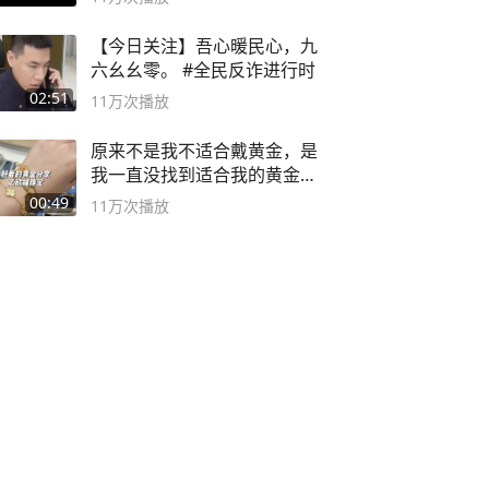
【今日关注】吾心暖民心，九
六幺幺零。 #全民反诈进行时
02:51
11万
次播放
原来不是我不适合戴黄金，是
我一直没找到适合我的黄金
😭
00:49
11万
次播放