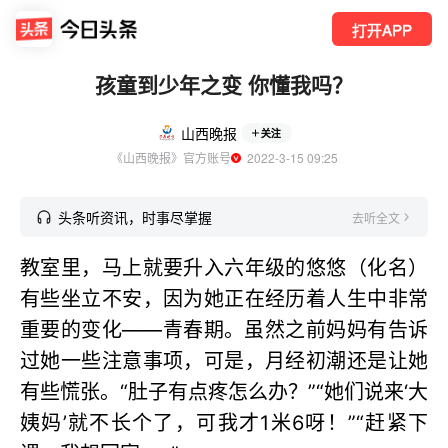
打开APP
孩童到少年之变 你懂我吗？
山西晚报
关注
《山西晚报》官方账号
  2022-3-15 09:25
头条听资讯，时事尽掌握
去听全文
教室里，马上就要升入六年级的悠悠（化名）
有些坐立不安，因为她正在经历着人生中非常
重要的变化——青春期。虽然之前妈妈有告诉
过她一些注意事项，可是，月经初潮还是让她
有些慌张。“肚子有点疼怎么办？”“她们说来‘大
姨妈’就不长个了，可我才1米6呀！”“赶紧下