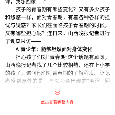
课，我想回家……”
孩子的青春期有哪些变化？又有多少孩子
和悠悠一样，面对青春期，有着各种各样的担
忧与疑惑？家长们在面临孩子青春期的时候，
又有哪些担心呢？连日来，山西晚报记者进行
了调查采访——
A 青少年：能够坦然面对身体变化
担心孩子们对“青春期”这个话题有顾虑，
山西晚报记者找了几个比较相熟、还在上小学
的孩子，询问他们对青春期的了解程度。让记
者感到意外的是，与以为会出现的“羞涩”“回
避”不同，说起自己身体的变化，他们“坦率”得
让人有些惊讶。“我们班有个男生，挨个问女生
点击查看完整内容
有没有来‘大姨妈’。”“我们会偷偷讨论一些相关
的话题……”“我们班女生应该都来了。”“我们班