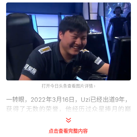
打开今日头条查看图片详情
一转眼，2022年3月16日，Uzi已经出道9年，
获得了无数的荣誉，他经历过众星捧月的巅
峰，也沦落至被口诛笔伐的低谷，他在赛场上
有过高光，也迫于无奈离开舞台。Uzi在RNG
点击查看完整内容