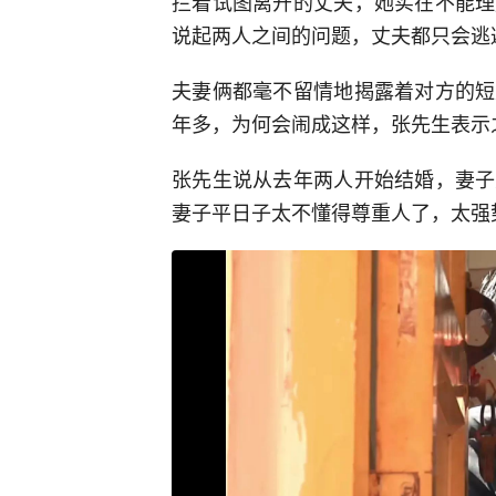
拦着试图离开的丈夫，她实在不能理
说起两人之间的问题，丈夫都只会逃
夫妻俩都毫不留情地揭露着对方的短
年多，为何会闹成这样，张先生表示
张先生说从去年两人开始结婚，妻子
妻子平日子太不懂得尊重人了，太强