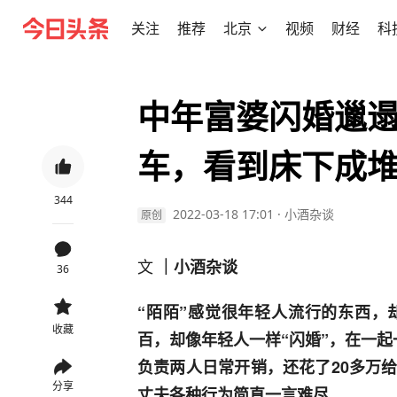
关注
推荐
北京
视频
财经
科
中年富婆闪婚邋
车，看到床下成
344
2022-03-18 17:01
·
小酒杂谈
原创
文
｜小酒杂谈
36
“陌陌”感觉很年轻人流行的东西，
收藏
百，却像年轻人一样“闪婚”，在一
负责两人日常开销，还花了20多万
分享
.
丈夫各种行为简直一言难尽.....