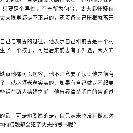
，只要是个异性，不管所为何事，丈夫都怀疑自
丈夫眼里都是不正常的，还责备自己压根就离开
自己与前妻的过往，他表示自己和前妻是一个村
生了一个孩子，可是后来前妻有了外遇，两人的
缺点他都可以包容，他不介意妻子认识他之前有
子，就必须老老实实的，如果有自己做对不起妻
些话在两人结婚之前，他曾经清楚明白的告诉过
的话，可是她委屈的是，自己从来也没有做过对
本的接触都会犯了丈夫的忌讳呢？