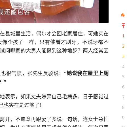
在县城里生活，偶尔才会回老家居住，可她实在
1
天像个孩子一样，只有催着才刷牙，不说牙都不
2
试问哪家的大男人能懒到这种地步？两人经常因
3
4
生也很气愤，张先生反驳说：
“她说我在屋里上厕
5
？”
6
地表示，如果丈夫嫌弃自己毛病多，日子感觉过
7
己也实在是过够了！
8
9
离开，不愿意再跟妻子多说一句话，连女士急忙