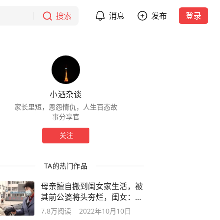
搜索
消息
发布
登录
小酒杂谈
家长里短，恩怨情仇，人生百态故
事分享官
关注
TA的热门作品
母亲擅自搬到闺女家生活，被
其前公婆将头夯烂，闺女：都
怨我妈
7.8万
阅读
2022年10月10日