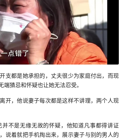
开支都是她承担的，丈夫很少为家庭付出，而现
无端猜忌和怀疑也让她无法忍受。
离开，他说妻子每次都是这样不讲理，两个人现
己并不是无缘无故的怀疑，他知道凡事都得讲证
，说着就把手机掏出来，展示妻子与别的男人的