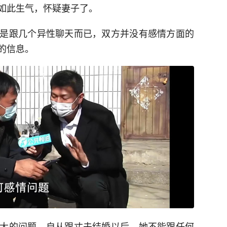
如此生气，怀疑妻子了。
是跟几个异性聊天而已，双方并没有感情方面的
的信息。
大的问题，自从跟丈夫结婚以后，她不能跟任何