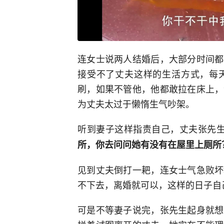
连女士说两人结婚后，大部分时间都
接受不了丈夫这样的生活方式，每
刷，如果不管他，他都敢拉在床上，
为丈夫太过于懒惰生气吵架。
听到妻子这样指责自己，丈夫张先
所，你去问问她有没有在屋里上厕所
见到丈夫倒打一耙，连女士气急败坏
不下去，离婚就可以，这样的日子自
可是不等妻子说完，张先生起身就想