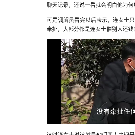
聊天记录，还说一看就会明白他为何
可是调解员看完以后表示，连女士只
牵扯，大部分都是连女士催别人还钱
这时连女士说这就是他们两人之间最