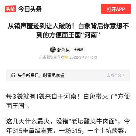
打开APP
从销声匿迹到让人破防！白象背后你意想不
到的方便面王国“河南”
邹鸿运
关注
头条新锐创作者
  2022-3-18 14:43
头条听资讯，时事尽掌握
去听全文
每3袋就有1袋来自于河南！白象带火了“方便
面王国”。
这几天什么最火，没错“老坛酸菜牛肉面”，今
年315重量级嘉宾，一场315，一个土坑酸菜，