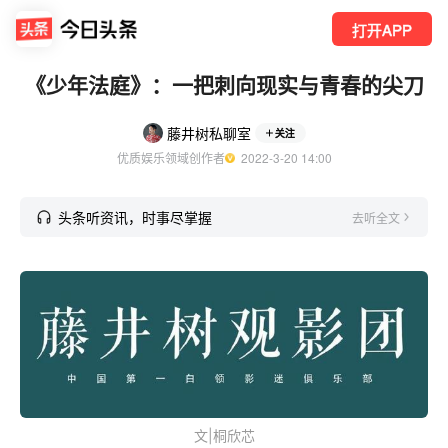
打开APP
《少年法庭》：一把刺向现实与青春的尖刀
藤井树私聊室
关注
优质娱乐领域创作者
  2022-3-20 14:00
头条听资讯，时事尽掌握
去听全文
文|桐欣芯