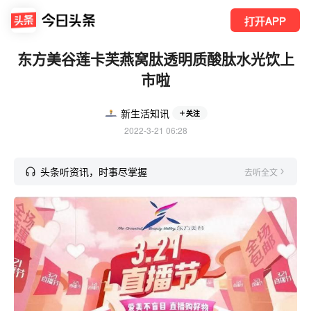
打开APP
东方美谷莲卡芙燕窝肽透明质酸肽水光饮上
市啦
新生活知讯
关注
2022-3-21 06:28
头条听资讯，时事尽掌握
去听全文