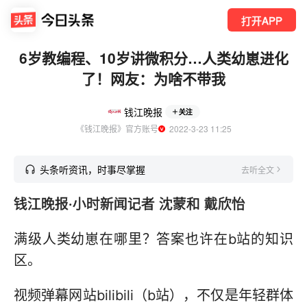
打开APP
6岁教编程、10岁讲微积分…人类幼崽进化
了！网友：为啥不带我
钱江晚报
关注
《钱江晚报》官方账号
  2022-3-23 11:25
头条听资讯，时事尽掌握
去听全文
钱江晚报·小时新闻记者 沈蒙和 戴欣怡
满级人类幼崽在哪里？答案也许在b站的知识
区。
视频弹幕网站bilibili（b站），不仅是年轻群体