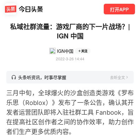
打开APP
私域社群流量：游戏厂商的下一片战场？|
IGN 中国
IGN中国
关注
2022-3-26 14:44
头条听资讯，时事尽掌握
去听全文
三月中旬，全球爆火的沙盒创造类游戏《罗布
乐思（Roblox）》发布了一条公告，确认其开
发者运营团队即将入驻社群工具 Fanbook，旨
在提高社区创作者之间的协作效率，助力创作
者们生产更多优质内容。