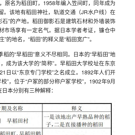
，原名为稻田町，1958年编入笠间町，同年成为
保留。该地有稻田神社，轨道交通（JR水户线）在
影石”的产地。稻田御影石是建筑石材和外墙装饰
建材市场享有一定名气。据日本学者考证，镰仓中
庄”的地名，“稻田”的释义是“稻田宽广”。
季稻的“早稻田”意义不尽相同。日本的“早稻田”地
，成为该大学的“简称”。早稻田大学校址在东京
月21日以“东京专门学校”之名成立。1892年人们开
”，位于“户冢的部分称户冢学校”，1902年9月
在日本分别有三种解释：