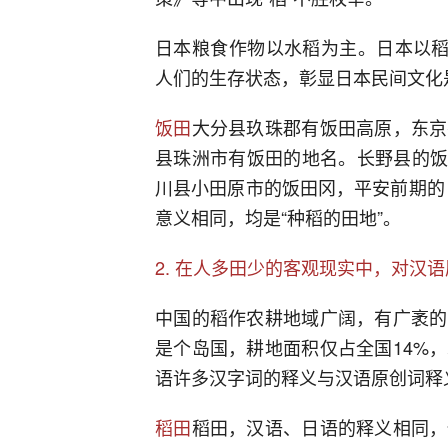
日本粮食作物以水稻为主。日本以稻
人们的生存状态，彰显日本民间文化是
饭田
大分县玖珠郡有饭田高原，东京
县珠洲市有饭田的地名。长野县的饭田
川县小田原市的饭田冈，平安前期的《
意义相同，均是“种稻的田地”。
2. 在人多田少的客观现实中，对汉
中国的稻作农耕地域广阔，有广袤的
是个岛国，耕地面积仅占全国14%
语许多汉字词的释义与汉语原创词释
稻田
稻田，汉语、日语的释义相同，