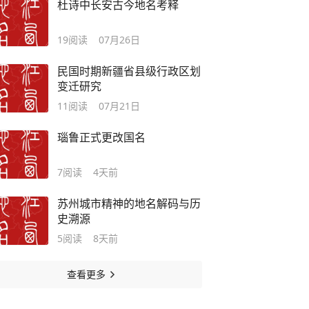
杜诗中长安古今地名考释
19
阅读
07月26日
民国时期新疆省县级行政区划
变迁研究
11
阅读
07月21日
瑙鲁正式更改国名
7
阅读
4天前
苏州城市精神的地名解码与历
史溯源
5
阅读
8天前
查看更多