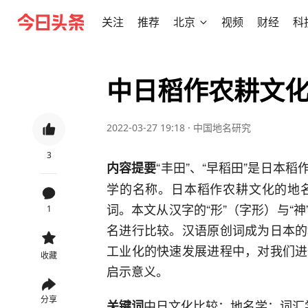
关注
推荐
北京
视频
财经
科
中日稻作农耕文
2022-03-27 19:18
·
中国地名研究
3
“丰田”、“早稻田”是日本
内容提要
学的名称。日本稻作农耕文化的地
词。本文从汉字的“形”（字形）与“
1
名进行比较。汉语原创词成为日本的
工业化的快速发展进程中，对我们进
收藏
启示意义。
分享
中日文化比较；地名学；词汇
关键词