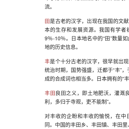
流。
田
是古老的汉字，岀现在我国的文献
本的生存和发展资源。我国有学者初
9％-10％。日本地名中的“田”数
地的历史信息。
丰
是个十分古老的汉字，很早就岀现
统治时期，国势强盛，迁都于“丰”，
成的合成词也相当多。日本拥有的“丰
丰田
良田之义，即土地肥沃，灌溉良
利，多归于寺观，吏不能制”。
对丰收的企盼和丰收的愉悦，在中日
同。中国的丰田乡、丰田镇、丰田里