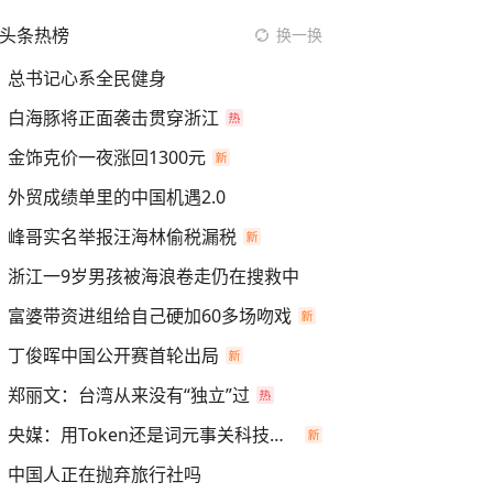
头条热榜
换一换
总书记心系全民健身
白海豚将正面袭击贯穿浙江
金饰克价一夜涨回1300元
外贸成绩单里的中国机遇2.0
峰哥实名举报汪海林偷税漏税
浙江一9岁男孩被海浪卷走仍在搜救中
富婆带资进组给自己硬加60多场吻戏
丁俊晖中国公开赛首轮出局
郑丽文：台湾从来没有“独立”过
央媒：用Token还是词元事关科技话语权
中国人正在抛弃旅行社吗