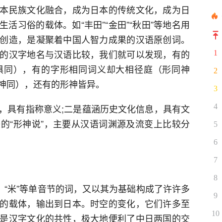
本民族文化融合，成为日本的传统文化，成为日
活习俗的载体。如“丰田”“金田”“秋田”等地名用
创造，是凝聚着中国人智力成果的汉语原创词。
的汉字地名与汉语比较，我们就可以发现，有的
1
俱同），有的字形相同词义却大相径庭（形同神
2
神同），还有的形神皆异。
3
，具有指称意义;二是蕴涵历史文化信息，具有文
4
的“形神说”，主要从汉语词渊源及流变上比较分
5
6
7
8
饭”、“米”等单音节的词，又以其为基础构成了许许多
9
的载体，输出到日本。时空的变化，它们许多至
10
是汉字文化的共性，极大地便利了中日两国的交