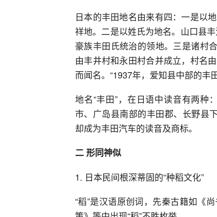
日本的丰田地名由来有四：一是以地
祥地。二是以姓氏为地名。山口县丰
豪族丰田氏统治的领地。三是诸村合
由丰井村和永田村合并成立，村名由
而闻名。“1937年，爱知县中部的丰
地名“丰田”，在日语中读音有两种：一种
市、广岛县南部的丰田郡、长野县下水内
却成为丰田汽车的读音及商标。
二 形同神似
1. 日本民间根深蒂固的“种稻文化”
“稻”是汉语原创词，先秦古籍如《
策》等中出现“稻”不胜枚举。