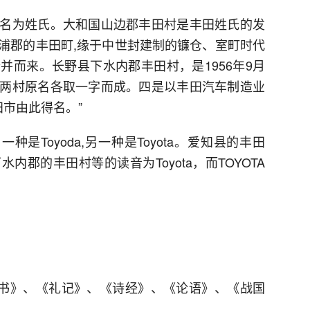
名为姓氏。大和国山边郡丰田村是丰田姓氏的发
浦郡的丰田町,缘于中世封建制的镰仓、室町时代
并而来。长野县下水内郡丰田村，是1956年9月
两村原名各取一字而成。四是以丰田汽车制造业
田市由此得名。”
是Toyoda,另一种是Toyota。爱知县的丰田
郡的丰田村等的读音为Toyota，而TOYOTA
尚书》、《礼记》、《诗经》、《论语》、《战国