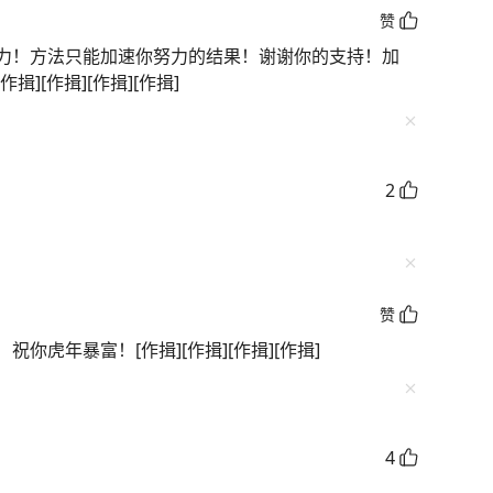
赞
力！方法只能加速你努力的结果！谢谢你的支持！加
][作揖][作揖][作揖]
2
赞
你虎年暴富！[作揖][作揖][作揖][作揖]
4