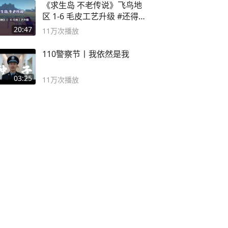
《求生岛 不老传说》飞鸟地
区 1-6 毛皮工艺升级 #还得是
主机大作
20:47
11万
次播放
110警察节丨我依然是我
03:25
11万
次播放