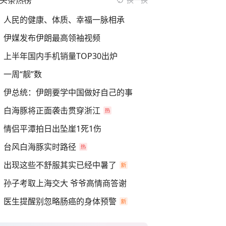
头条热榜
人民的健康、体质、幸福一脉相承
伊媒发布伊朗最高领袖视频
上半年国内手机销量TOP30出炉
一周“靓”数
伊总统：伊朗要学中国做好自己的事
白海豚将正面袭击贯穿浙江
情侣平潭拍日出坠崖1死1伤
台风白海豚实时路径
出现这些不舒服其实已经中暑了
孙子考取上海交大 爷爷高情商答谢
医生提醒别忽略肠癌的身体预警