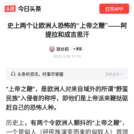
打开APP
史上两个让欧洲人恐怖的“上帝之鞭”——阿
提拉和成吉思汗
琚丝桐
关注
2022-3-30 10:13
头条听资讯，时事尽掌握
去听全文
“上帝之鞭”，是欧洲人对来自域外的所谓“野蛮
民族”入侵者的称呼，即他们是上帝派来鞭挞驱
赶自己的恐怖人种。
历史上
，有两个令欧洲人颤抖的“上帝之鞭”
，
一个是匈人（经民族演变而来的匈奴人）首领