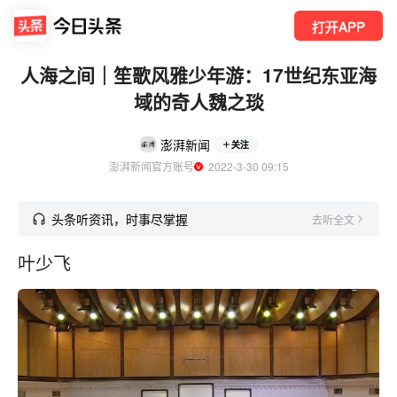
打开APP
人海之间｜笙歌风雅少年游：17世纪东亚海
域的奇人魏之琰
澎湃新闻
关注
澎湃新闻官方账号
  2022-3-30 09:15
头条听资讯，时事尽掌握
去听全文
叶少飞