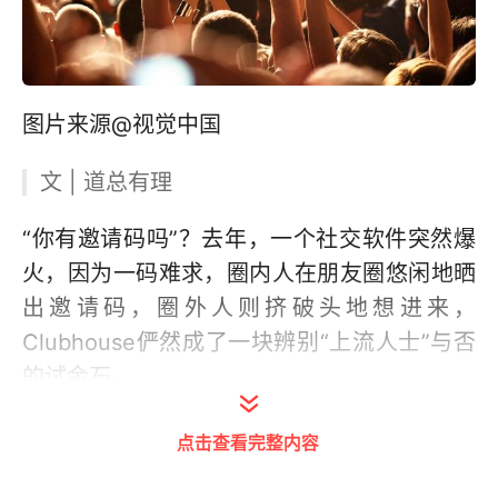
图片来源@视觉中国
文 | 道总有理
“你有邀请码吗”？去年，一个社交软件突然爆
火，因为一码难求，圈内人在朋友圈悠闲地晒
出邀请码，圈外人则挤破头地想进来，
Clubhouse俨然成了一块辨别“上流人士”与否
的试金石。
同一种方式，字节跳动似乎搞砸了。
点击查看完整内容
2月28日，有消息称，汽水音乐在小米应用商