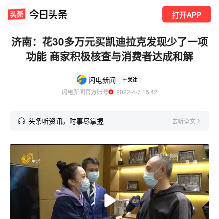
打开APP
济南：花30多万元买凯迪拉克发现少了一项
功能 商家积极核查与消费者达成和解
闪电新闻
关注
闪电新闻官方账号
  2022-4-7 15:42
头条听资讯，时事尽掌握
去听全文