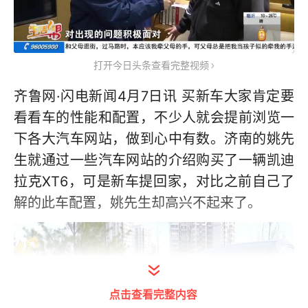
打开今日头条查看完整视频
齐鲁网·闪电新闻4月7日讯 买新车大家肯定要
看看车的性能和配置，不少人就会提前浏览一
下各大汽车网站，做到心中有数。济南的姚先
生就通过一些汽车网站的介绍购买了一辆凯迪
拉克XT6，可是新车提回家，对比之前自己了
解的此车配置，姚先生却高兴不起来了。
点击查看完整内容