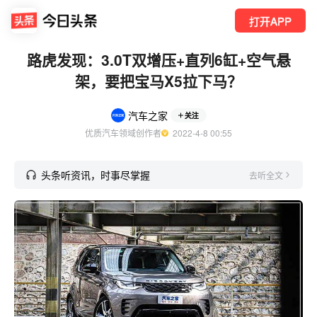
打开APP
路虎发现：3.0T双增压+直列6缸+空气悬
架，要把宝马X5拉下马？
汽车之家
关注
优质汽车领域创作者
  2022-4-8 00:55
头条听资讯，时事尽掌握
去听全文