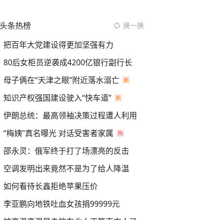
头条热榜
换一换
把百年大党建设得更加坚强有力
80后女柜员逆袭成4200亿银行副行长
母子俩在“天津之眼”附近落水溺亡
知识产权强国建设驶入“快车道”
伊朗总统：最高领袖决策过程遭人利用
“梅姨”真名曝光 对话受害者家属
邵永灵：俄军终于打了场漂亮的反击
空调发明出来竟然不是为了给人降温
如何看待长鑫拒绝苹果压价
李亚鹏向地铁吐血女孩捐99999元