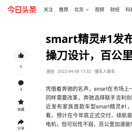
关注
推荐
北京
视频
财经
科
smart精灵#1
操刀设计，百公里
6
2022-04-08 17:32
·
懂车人聊车
原创
凭借着奔驰的名声，smart在市场上
4
同样需要改革，奔驰选择联手吉利创
近发布家族首款车型smart精灵#
收藏
看，预计在今年底正式交付，续航能
电机，但可玩性不弱，百公里加速能够
分享