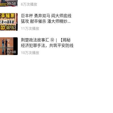
00:58
6万
次播放
巨丰杯 勇弃双马 阎大师底线
猛攻 献卒催杀 潘大师精妙入
局
07:57
11万
次播放
荆楚政法故事汇 ㉜ | 【揭秘
经济犯罪手法，共筑平安防线
02:08
10万
次播放