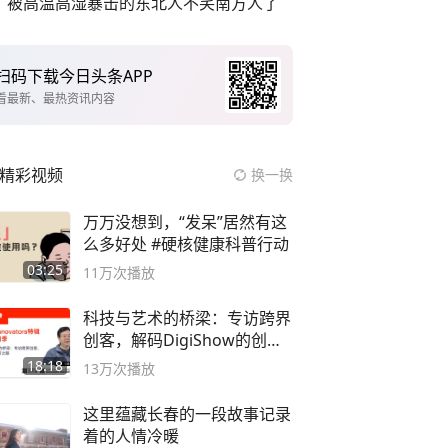
被高温高湿暴击的东北人不笑南方人了
扫码下载今日头条APP
看最新、最热资讯内容
精彩视频
换一换
万万没想到，“发呆”居然有这
么多好处 #硬核健康科普行动
03:25
11万
次播放
科技与艺术的桥梁：专访跨界
创客，解码DigiShow的创新
之路
18:18
13万
次播放
这里蕴藏长春的一段故事记录
着的人情冷暖