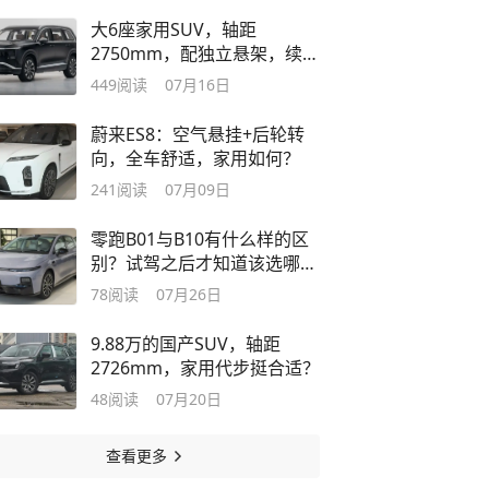
大6座家用SUV，轴距
2750mm，配独立悬架，续航
1260km
449
阅读
07月16日
蔚来ES8：空气悬挂+后轮转
向，全车舒适，家用如何？
241
阅读
07月09日
零跑B01与B10有什么样的区
别？试驾之后才知道该选哪一
款
78
阅读
07月26日
9.88万的国产SUV，轴距
2726mm，家用代步挺合适？
48
阅读
07月20日
查看更多