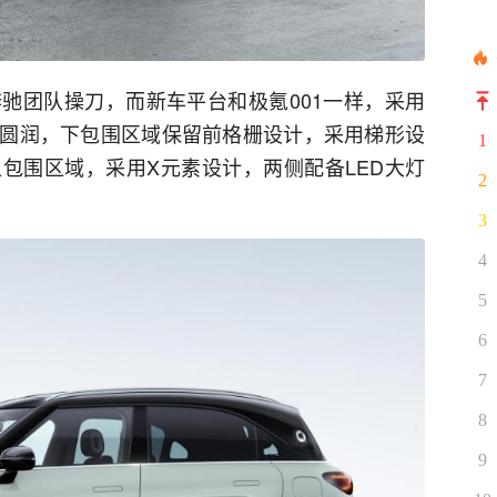
驰团队操刀，而新车平台和极氪001一样，采用
较圆润，下包围区域保留前格栅设计，采用梯形设
1
包围区域，采用X元素设计，两侧配备LED大灯
2
3
4
5
6
7
8
9