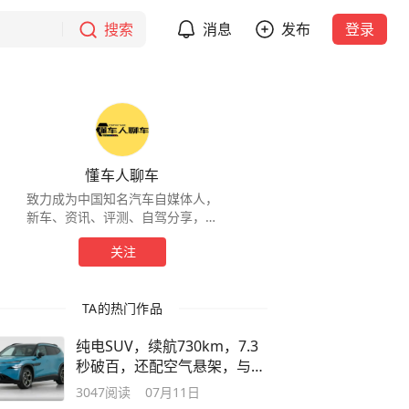
搜索
消息
发布
登录
懂车人聊车
致力成为中国知名汽车自媒体人，
新车、资讯、评测、自驾分享，欢
迎关注！
关注
TA的热门作品
纯电SUV，续航730km，7.3
秒破百，还配空气悬架，与众
08如何？
3047
阅读
07月11日