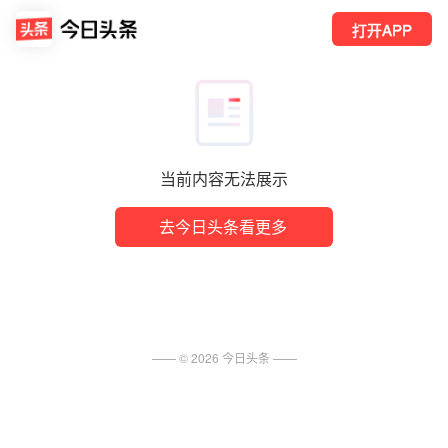
打开APP
当前内容无法展示
去今日头条看更多
—— ©
2026
今日头条
——