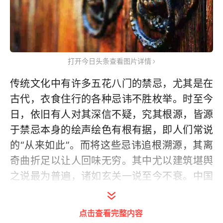
打开今日头条查看图片详情
传统文化中有许多五花八门的禁忌，尤其是在
古代，衣食住行的各种忌讳不胜枚举。时至今
日，依旧有人对其深信不疑，究其根源，皆源
于禁忌本身的绘声绘色有根有据，即人们常说
的“从来如此”。而将这些忌讳追根溯源，其离
奇曲折足以让人回味无穷。其中尤以建筑堪舆
之说最为普遍，诸如玄关一说至今不衰。中国
传统建筑中的玄关通常是指一段位于房屋正厅
与门口之间的转折空间，这在东亚文化中也同
点击查看完整内容
样普遍。人们常用屏风或中门将门口和大厅隔