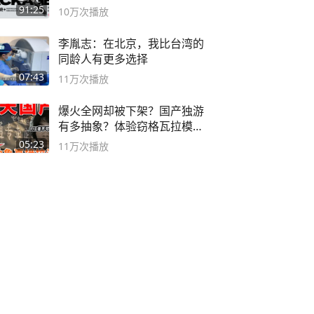
流程！
91:25
10万
次播放
李胤志：在北京，我比台湾的
同龄人有更多选择
07:43
11万
次播放
爆火全网却被下架？国产独游
有多抽象？体验窃格瓦拉模拟
器！
05:23
11万
次播放