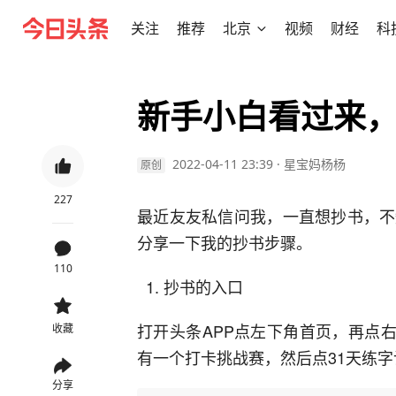
关注
推荐
北京
视频
财经
科
新手小白看过来
2022-04-11 23:39
·
星宝妈杨杨
原创
227
最近友友私信问我，一直想抄书，不
分享一下我的抄书步骤。
110
抄书的入口
打开头条APP点左下角首页，再点
收藏
有一个打卡挑战赛，然后点31天练字
分享