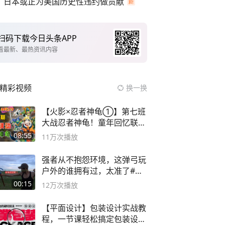
日本或正为美国历史性违约做贡献
扫码下载今日头条APP
看最新、最热资讯内容
精彩视频
换一换
【火影×忍者神龟①】第七班
大战忍者神龟！童年回忆联动
论武？
08:55
11万
次播放
强者从不抱怨环境，这弹弓玩
户外的谁拥有过，太准了#弹
弓#户外
00:15
12万
次播放
【平面设计】包装设计实战教
程，一节课轻松搞定包装设计