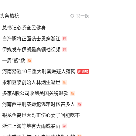
头条热榜
换一换
总书记心系全民健身
白海豚将正面袭击贯穿浙江
伊媒发布伊朗最高领袖视频
一周“靓”数
河南潜逃10日重大刑案嫌疑人落网
永和豆浆创始人林炳生逝世
多家A股公司收到美国关税退款
河南西平刑案嫌犯逃窜时伤害多人
银龙鱼离世大哥正伤心妻子问能吃不
浙江上海等地有大雨或暴雨