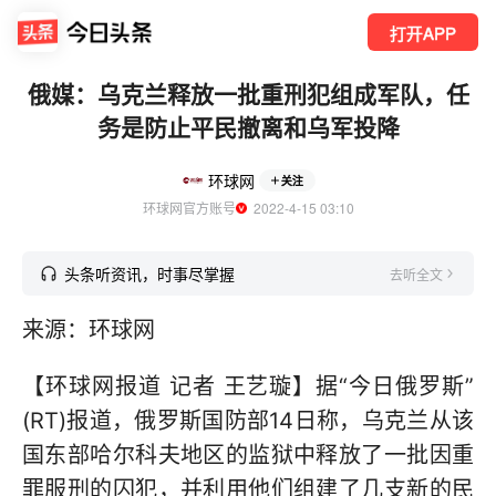
打开APP
俄媒：乌克兰释放一批重刑犯组成军队，任
务是防止平民撤离和乌军投降
环球网
关注
环球网官方账号
  2022-4-15 03:10
头条听资讯，时事尽掌握
去听全文
来源：环球网
【环球网报道 记者 王艺璇】据“今日俄罗斯”
(RT)报道，俄罗斯国防部14日称，乌克兰从该
国东部哈尔科夫地区的监狱中释放了一批因重
罪服刑的囚犯，并利用他们组建了几支新的民