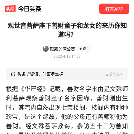
打开APP
观世音菩萨座下善财童子和龙女的来历你知
道吗？
聪颖的蒲公英
关注
2022-4-18 14:03
头条听资讯，时事尽掌握
去听全文
根据《华严经》记载，善财名字来由是文殊师
利菩萨观察善财童子名字因缘，善财刚出生
时，其宅内自然出现七宝楼阁，楼阁内有种种
珍宝，是这个缘故，他的父母还有善师称他为
善财。经文殊菩萨教诲，参访五十三为善知