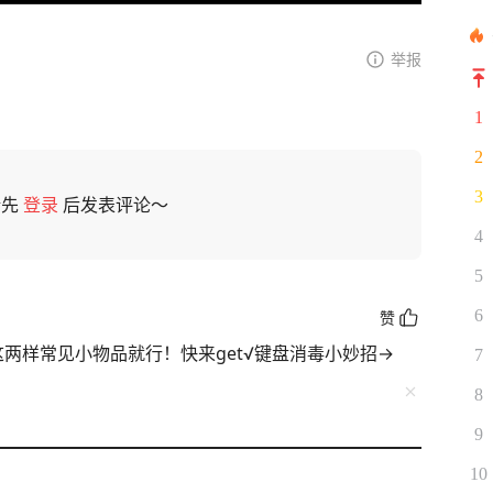
举报
1
2
3
请先
登录
后发表评论～
4
5
6
赞
两样常见小物品就行！快来get√键盘消毒小妙招→
7
8
9
10