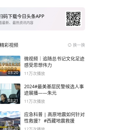
扫码下载今日头条APP
看最新、最热资讯内容
精彩视频
换一换
微视频｜追随总书记文化足迹
感受思想伟力
03:20
11万
次播放
2024#最美基层民警候选人事
迹展播——朱元
03:21
11万
次播放
应急科普 | 高原地震如何针对
性救援？ #西藏地震救援
02:20
12万
次播放