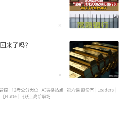
贡戈地等地发动袭击，造
入职全球顶尖投资银
学深造，28岁荣登福布斯精英榜，哈佛校长称他
装袭击事件，造成1名军人死
谢说：“院长，谢谢你的赏识，但我来耶鲁是为了
日至3日，瓦扎伦多民兵在
市回来了吗？
验总结在《学习高手》中，这本书还获得央视点
施大规模武装抢劫。3日，
、基辛巴等地对M23的多
速记忆的秘诀，再到调整心态的良方，他都一一
兵在南基伍省多条公路上
刺激记忆法，缩略词记忆法等，并给出了具体的
巴地区（Mitwaba）对
管控
12考公分岗位
AI表格站点
第六课 股份有
Leaders
10人死亡。 （七）
【Flutte
《跃上高阶职场
本保姆级的巧劲学习用书。 曾经李柘远的
鲁丘鲁地区布维托发动袭
的学习方法后，仅用半年就补回了之前落下的知
10几万送孩子去
省居古地区激烈交火，3名
手》效果好！（免责：本文不代表台海网观点）
效学习能力：[图片]