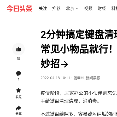
关注
推荐
北京
视频
财经
科
2分钟搞定键盘清
常见小物品就行！
赞
妙招→
2022-04-18 10:11
·
随申Hi-新闻晨报
1
疫情阶段，居家办公的小伙伴别忘记
收藏
手给键盘清理清理，消消毒。
不过键盘缝隙多，容易藏污纳垢的同
分享