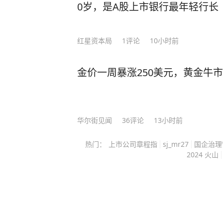
不明武装人员在北基伍省贝尼、尼拉
满分的成绩，成功获得了耶鲁大学的录取通知！ 耶鲁毕业后，他
0岁，是A股上市银行最年轻行长
成至少4人死亡。 （三）7月30日，卢阿拉巴省穆特沙察地区
行高盛；25岁重返校园，考进哈佛大
（Mutshatsha）一处矿区发生武
是“百年一遇的人才”。 美国学术界为了挽留他更是开出了千万年薪和美国绿卡的诱
红星资本局
1
评论
10小时前
亡，2人重伤。 （四）7月31日，开赛省吕博中央监狱所有囚犯
惑，面对巨额奖金的诱惑，李柘远感
越狱，共50余人。 （五）8月1日，瓦扎伦多民兵与M23在北基
报效祖国，国我必须回。” 回国后，为了让更多的学弟学妹能够掌握学习的奥秘，李
伍省马西西地区尚戈村激烈交火。2
金价一周暴涨250美元，黄金牛
柘远将自己十几年来的求学经历和经
北基伍省瓦利卡莱地区的布莱乌萨实
赞，康辉也极力推荐。 在书中，他详尽地分享了5大模块、8大方法、100多种学习秘
瓦扎伦多民兵在瓦利卡莱地区伊科博
籍，从如何精准定位学习漏洞，到快
个据点发动袭击。近期，瓦扎伦多民
娓娓道来。 书中每部分都进行了更为详细的拆分，讲解了100+学习方法。比如，如何
华尔街见闻
36
评论
13小时前
设立检查站强制征收过路费。 （六）8月1日，“马伊—马伊”
提高记忆力教你联想记忆法，多感官
（Maï-Maï）民兵在上加丹加省米特瓦
操作方法。 《学习高手》这套书，除了他的独家方法，也有国内外学霸和专家的秘
热门：
上市公司章程指
sj_mr27
国企治理
刚政府军的基尤博军营发动袭击，造成至少
2024 火山
诀，100多个学习方法给你参考，完全是一
8月2日，不明武装人员在北基伍省
表妹，成绩一直是倒数，自从用了他
击，造成至少5人死亡。 （八）8月3日，刚政府军与反政府武
识，最后如愿考上了211大学，并顺利保研。 不是吹嘘！很多家长花
装“人民革命公约”（CRP）在伊图里
辅导班，都不一定有买一本《学习高
CRP武装分子被击毙。 二、重要提醒 当前，刚果（金）安全形
点击下方即可下单，让孩子早日掌握高