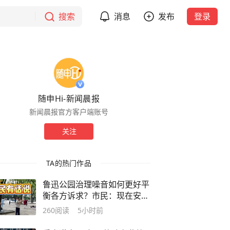
搜索
消息
发布
登录
随申Hi-新闻晨报
新闻晨报官方客户端账号
关注
TA的热门作品
鲁迅公园治理噪音如何更好平
衡各方诉求？市民：现在安静
多了
260
阅读
5小时前