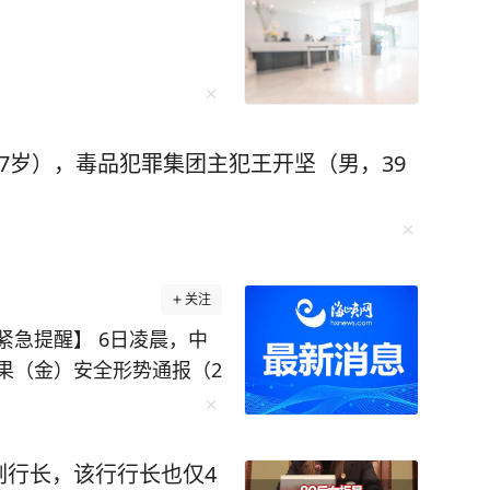
 比如他运用“抽象+具象混搭
相结合，促进理解；联想记忆法、缩略词记忆法
西楼》，同时刺激视觉和听觉，很快就记住了。
环播放词汇音频，直到自己睡去。通过这样的方
7岁），毒品犯罪集团主犯王开坚（男，39
一路突飞猛进，成
迎来了一个让无数
的保送名额。可李柘远却拒绝了清华的保送，选择裸
关注
最后建立出了一套适合自己的学习体系。 比
 6日凌晨，中
的时间上网搜索名校学霸的学习方法，并整理了
果（金）安全形势通报（2
就牢牢记住背熟了4000个英语单词，超级牛！ 在
记法”记笔记，用“三个一”精读法快速理解阅读，
上韦莱、乔波累计报告埃
…… 李柘远说：“学会正确的学
，
行副行长，该行行长也仅4