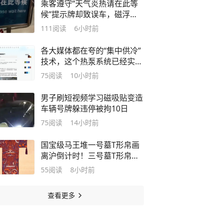
乘客遵守“天气炎热请在此等
候”提示牌却致误车，磁浮龙
阳路站致歉并优化服务 |
111
阅读
6小时前
2026夏令解忧行动
各大媒体都在夸的“集中供冷”
技术，这个热泵系统已经实现
了
75
阅读
10小时前
男子刷短视频学习磁吸贴变造
车辆号牌躲违停被拘10日
75
阅读
14小时前
国宝级马王堆一号墓T形帛画
离沪倒计时！三号墓T形帛画
即将接棒迎来国内首展
55
阅读
8小时前
查看更多