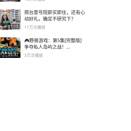
邢台壹号院即买即住，还有心
动好礼。确定不研究下？
01:15
11万
次播放
🎮野兽游戏：第5集[完整版]
争夺私人岛屿之战！
#MrBeastChina
55:37
3万
次播放