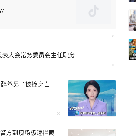
土矿山却面临技术瓶颈。对此，美国为了给对华
国留学生为筹码，施压中
Y/
中方不妥协，美国可能驱逐“数万名在美中国留学
却不知此方法会
“绝对是这样。禁令迫使中国人在芯片制造等各个
代表大会常务委员会主任职务
出口管制便让F-35战机生产线告急。而“一带一
球经济动荡中稳如磐石。 还有无人机碾
，珠海航展上展示的无人机航母、机器狗作战群，
一醉驾男子被撞身亡
未来培养更多的“芯片大脑”。 李柘远成长
异，成绩没人管也一塌糊涂。好在外公的悉心教
法，重新对知识点进行梳理、总结，更关键的
，警方到现场极速拦截