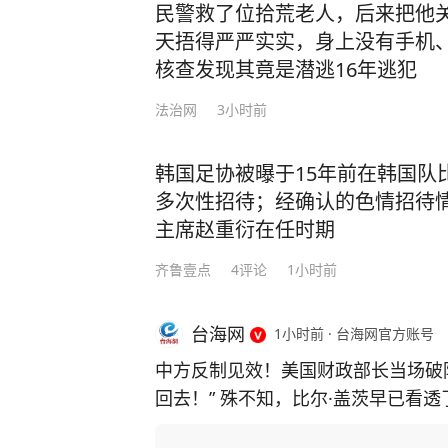
民警救了位拾荒老人，后来把他
天捂得严严实实，身上没有手机
核查发现其竟是潜逃16年逃犯
法治网
3小时前
韩国足协被曝于15年前在韩国队
多次性招待；经确认的色情招待
主席赵重衍在任时期
齐鲁壹点
4
评论
1小时前
台海网
1小时前
·
台海网官方账号
中方反制见效！美国财政部长当场破
回去！” 殊不知，比尔·盖茨早已看
主芯片，并通过规模制造优势赶超上来！ 中国近期对稀土出口实施反制措