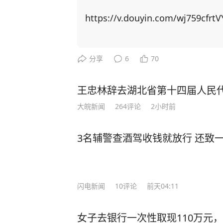
稀土供应链上高度依赖中国，重启本
博弈找筹码，居然把矛头指向了中国留学生身上！ 美国以中
https://v.douyin.com/wj759cfrtV
国撤销稀土出口管制新规。他声称若
生”，并威胁在金融、软件等领域升级行动。 美国想威胁中国让步，
更加激发中国的爆发力！ 举例，CNN主持人曾询问科技禁令是否 “以一种奇怪的方式
分享
6
70
产生了相反的效果”，盖茨回应称：
方面全速前进。” 面对美国芯片封锁，中国3年实现半导体设备国产化率从12%跃至3
王忠林辞去湖北省第十四届人民
5%；稀土加工产能占全球90%，一纸
大皖新闻
264
评论
2小时前
路”合作、RCEP贸易圈扩容，更让中国在全
压：中国无人机成本只有美国的1%
3名辅警查酒驾收钱就放行 还致
让美军司令直呼“没法比”。 而我国如今之所以有这样的底气，就是因为有人才的支
撑！ 据悉，2024年中国高层次科技人才数量达32,511人，占全球的27.9%，位居全球
首位。 当然，授人以鱼不如授人以渔。除了技术人才，还有一种更可贵的“文化战
士”。比如李柘远——用自己的方式，为国家
闪电新闻
10
评论
前天04:11
于一个特殊的家庭环境，自幼父母离
导下，李柘远改变以前死记硬背的方
女子去银行一次性取现110万元