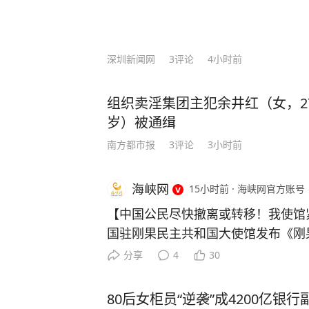
是，外公让李柘远总结出一套属于自己的高效学习方法。
法”，将预习遇到的陌生公式和例题
等，把高中三年的知识点牢牢记住。 还有初高中时，李柘远应用“五大记忆法”，让学
深圳新闻网
3
评论
4小时前
习事半功倍： 李柘远在中学背诵《水调歌头》和《相见欢》时，就配合听以这两首词
为蓝本的歌曲《明月几时有》《独上
李柘远睡前会把MP3放在床头，循
组织卖淫集团主犯余井红（女，2
法，前一晚“听背”的单词已经记得非常牢固。 就这样，李柘远成绩
岁）被通缉
绩一直名列前茅，长期稳居年级第一的宝座。 高三时期，李柘远却
南方都市报
3
评论
3小时前
人梦寐以求的机会 —— 清华大学
考美国耶鲁！ 虽然对美国高考的知识一片空白，但李柘远依旧胸有成竹，他开始翻阅
海峡网
15小时前
·
海峡网官方账号
国内外学霸笔记，归纳总结各种方法，
【中国公民尽快撤离或转移！我使馆紧急提醒】
如，在英语这关难题上，他花了三天
国驻刚果民主共和国大使馆发布《刚
一个“六步鸡血背单词法”，仅用10天
026年8月5日）》： 一、近期重要案件 （一）截至8月3日，刚
逐步的复习中，李柘远还用“康奈尔笔
分享
4
30
果（金）伊图里、北基伍、南基伍、
多感官刺激记忆把知识点记牢，”主题分类法“梳理逻辑
博拉确诊病例3874例、死亡1751例。 （二）7月30日至31日
习方法是快速发展的关键。” 最终，李柘远以托福116分（距离满分只差四分）和SAT
80后女柜员“逆袭”成4200亿银