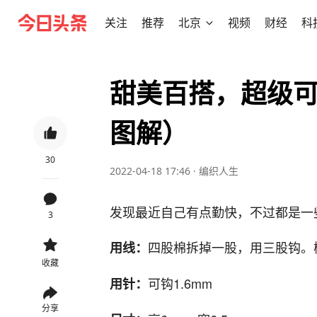
关注
推荐
北京
视频
财经
科
甜美百搭，超级
图解）
30
2022-04-18 17:46
·
编织人生
发现最近自己有点勤快，不过都是一
3
四股棉拆掉一股，用三股钩。
用线：
收藏
可钩1.6mm
用针：
分享