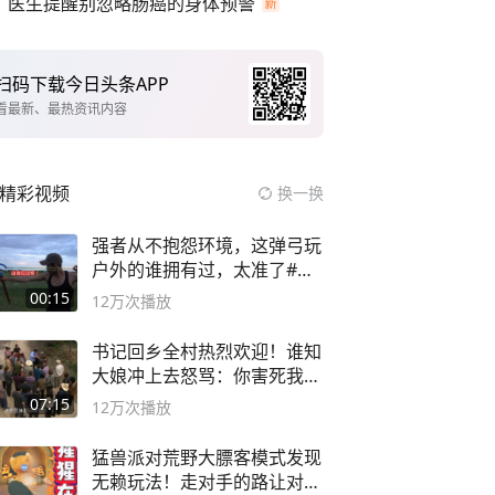
医生提醒别忽略肠癌的身体预警
扫码下载今日头条APP
看最新、最热资讯内容
精彩视频
换一换
强者从不抱怨环境，这弹弓玩
户外的谁拥有过，太准了#弹
弓#户外
00:15
12万
次播放
书记回乡全村热烈欢迎！谁知
大娘冲上去怒骂：你害死我儿
子
07:15
12万
次播放
猛兽派对荒野大膘客模式发现
无赖玩法！走对手的路让对手