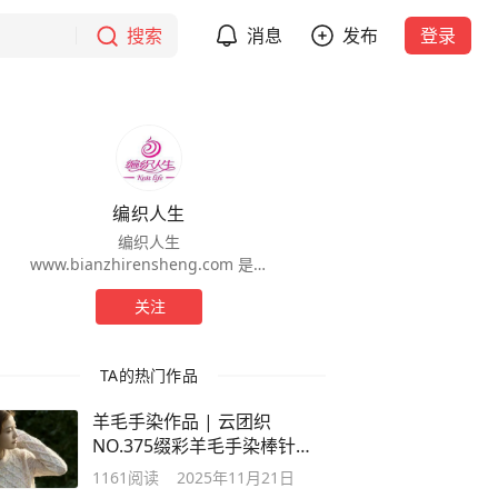
搜索
消息
发布
登录
编织人生
编织人生
www.bianzhirensheng.com 是中
文世界专注手工编织最专业的行业
关注
网站。网站创建于 2003 年，由当
时的小型个人网站发展至今具有
200 万会员的大型编织门户社区。
TA的热门作品
羊毛手染作品 | 云团织
NO.375缀彩羊毛手染棒针绞
花毛衣（有编织图解）
1161
阅读
2025年11月21日