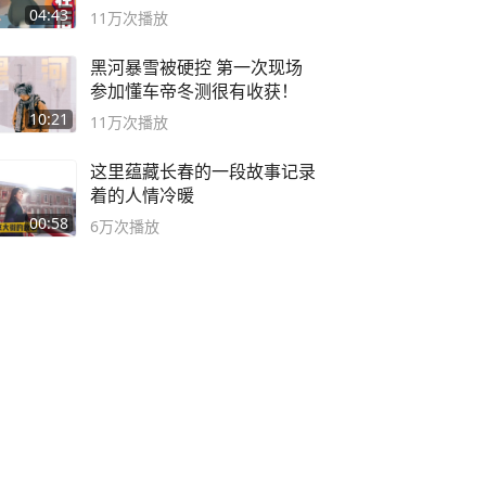
无路可走
04:43
11万
次播放
黑河暴雪被硬控 第一次现场
参加懂车帝冬测很有收获！
10:21
11万
次播放
这里蕴藏长春的一段故事记录
着的人情冷暖
00:58
6万
次播放