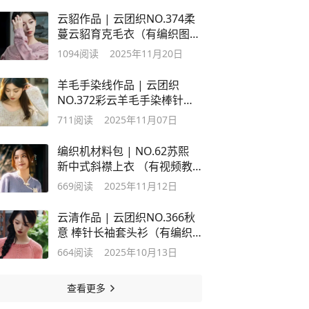
云貂作品 | 云团织NO.374柔
蔓云貂育克毛衣（有编织图
解）
1094
阅读
2025年11月20日
羊毛手染线作品 | 云团织
NO.372彩云羊毛手染棒针毛
衣（有编织图解）
711
阅读
2025年11月07日
编织机材料包 | NO.62苏熙
新中式斜襟上衣 （有视频教
程及图解）
669
阅读
2025年11月12日
云清作品 | 云团织NO.366秋
意 棒针长袖套头衫（有编织
图解）
664
阅读
2025年10月13日
查看更多