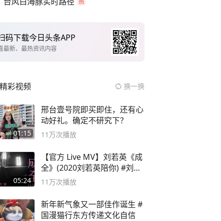
台风白海豚实时路径
扫码下载今日头条APP
看最新、最热资讯内容
精彩视频
换一换
邢台壹号院即买即住，还有心
动好礼。确定不研究下？
01:15
11万
次播放
【官方 Live MV】刘若英《成
全》(2020刘若英陪你) #刘若
英 #成全
05:24
11万
次播放
新年新气象又一部佳作诞生 #
国漫猫行东方传递文化自信