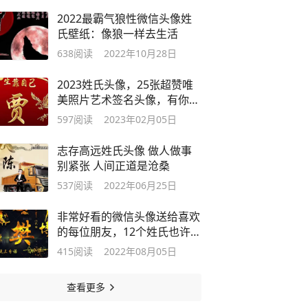
2022最霸气狼性微信头像姓
氏壁纸：像狼一样去生活
638
阅读
2022年10月28日
2023姓氏头像，25张超赞唯
美照片艺术签名头像，有你的
吗？
597
阅读
2023年02月05日
志存高远姓氏头像 做人做事
别紧张 人间正道是沧桑
537
阅读
2022年06月25日
非常好看的微信头像送给喜欢
的每位朋友，12个姓氏也许有
你的
415
阅读
2022年08月05日
查看更多