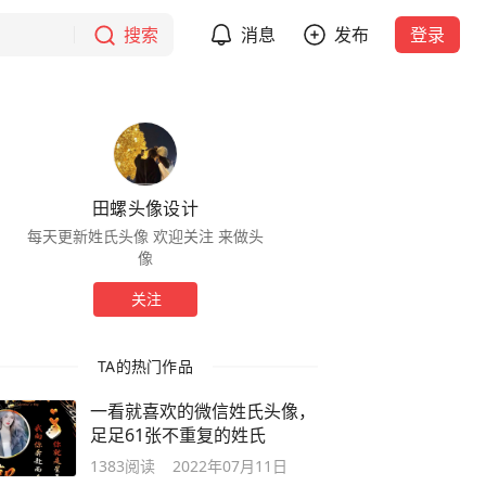
搜索
消息
发布
登录
田螺头像设计
每天更新姓氏头像 欢迎关注 来做头
像
关注
TA的热门作品
一看就喜欢的微信姓氏头像，
足足61张不重复的姓氏
1383
阅读
2022年07月11日