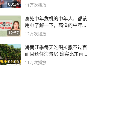
00:34
11万
次播放
身处中年危机的中年人，都该
用心了解一下，高适的中年逆
袭之路
12:57
12万
次播放
海南旺季每天吃喝拉撒不过百
而且还住海景房 确实比东南
亚合适
01:06
11万
次播放