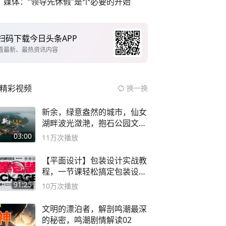
媒体：“领导先休假”是个必要的开始
扫码下载今日头条APP
看最新、最热资讯内容
精彩视频
换一换
新余，绿意盎然的城市，仙女
湖畔波光潋滟，抱石公园文化
深邃……
03:00
11万
次播放
【平面设计】包装设计实战教
程，一节课轻松搞定包装设计
流程！
91:25
10万
次播放
文明的漂泊者，解剖鸣潮最深
的秘密，鸣潮剧情解读02