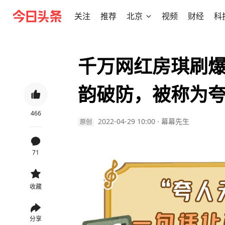
关注
推荐
北京
视频
财经
科
千万网红房琪刷
韵破防，被称为
466
2022-04-29 10:00
·
幕幕先生
原创
71
收藏
分享