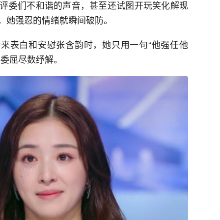
评委们不和谐的声音，甚至还试图开玩笑化解现
，她强忍的情绪就瞬间破防。
话来表白和安慰张含韵时，她只用一句“他强任他
的委屈尽数纾解。