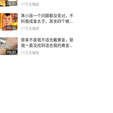
08:51
11万
次播放
笨小孩一个问题都没答对，不
料竟成皇太子，其余四个被处
死
05:30
11万
次播放
原来不是我不适合戴黄金，是
我一直没找到适合我的黄金
😭
00:49
11万
次播放