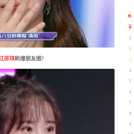
1
2
刷爆朋友圈！
红房琪
3
4
5
6
7
8
9