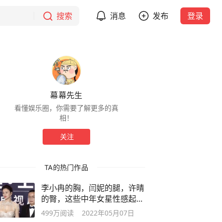
搜索
消息
发布
登录
幕幕先生
看懂娱乐圈，你需要了解更多的真
相！
关注
TA的热门作品
李小冉的胸，闫妮的腿，许晴
的臀，这些中年女星性感起来
能迷死人
499万
阅读
2022年05月07日