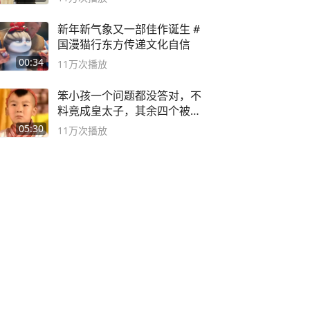
新年新气象又一部佳作诞生 #
国漫猫行东方传递文化自信
00:34
11万
次播放
笨小孩一个问题都没答对，不
料竟成皇太子，其余四个被处
死
05:30
11万
次播放