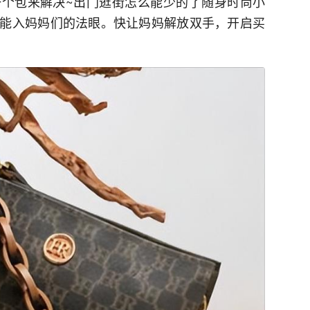
个包来解决~出门逛街怎么能少的了随身时尚小
能入妈妈们的法眼。快让妈妈解放双手，开启买