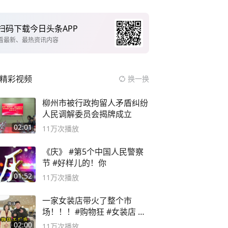
扫码下载今日头条APP
看最新、最热资讯内容
精彩视频
换一换
柳州市被行政拘留人矛盾纠纷
人民调解委员会揭牌成立
02:01
11万
次播放
《庆》 #第5个中国人民警察
节 #好样儿的！你
01:52
11万
次播放
一家女装店带火了整个市
场！！！#购物狂 #女装店 #
高品质女装
02:00
11万
次播放