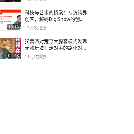
科技与艺术的桥梁：专访跨界
创客，解码DigiShow的创新
之路
18:18
13万
次播放
猛兽派对荒野大膘客模式发现
无赖玩法！走对手的路让对手
无路可走
04:43
11万
次播放