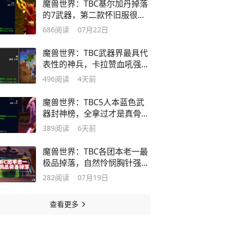
魔兽世界：TBC基尔加丹掉落
的7武器，第二款怀旧服很落
寞！
686
阅读
07月22日
魔兽世界：TBC武器界最具代
表性的神兵，卡拉赞血吼强势
上榜！
496
阅读
4天前
魔兽世界：TBC5人本蓝色武
器封神榜，全拿过才是真骨灰
玩家！
389
阅读
6天前
魔兽世界：TBC各团本老一最
极品掉落，自然怜悯胸针强势
上榜！
282
阅读
07月19日
查看更多