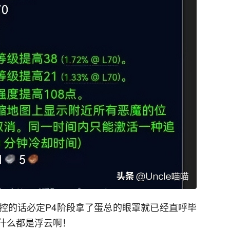
控的话必定P4阶段拿了蛋总的眼罩就已经直呼毕
什么都是浮云啊！