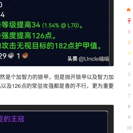
1
2
3
4
5
然是个加智力的锁甲，但是抛开锁甲以及智力加
高以及126点的常驻攻强都是香的不行，更为重要
6
。
7
8
9
10