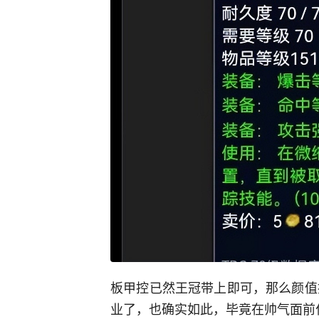
板甲控已然王冠带上即可，那么颜值
业了，也确实如此，毕竟在帅气面前