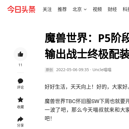
关注
推荐
北京
视频
财经
科
魔兽世界：P5阶
输出战士终极配
11
2022-05-06 09:35
·
Uncle喵喵
原创
好好生活，天天向上！好的，大家好
评论
魔兽世界TBC怀旧服SW下周也就
收藏
一波了吧，那么今天喵叔就来和大家
吧！
分享