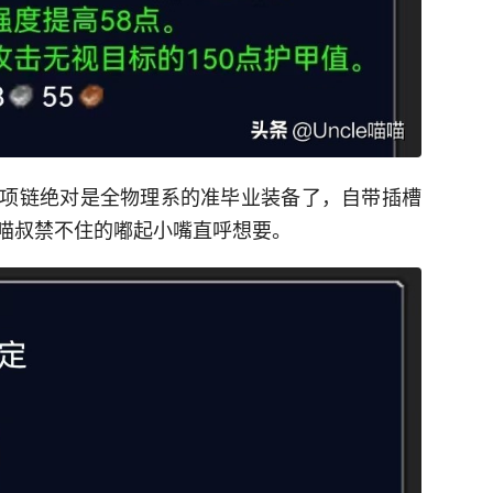
项链绝对是全物理系的准毕业装备了，自带插槽
喵叔禁不住的嘟起小嘴直呼想要。