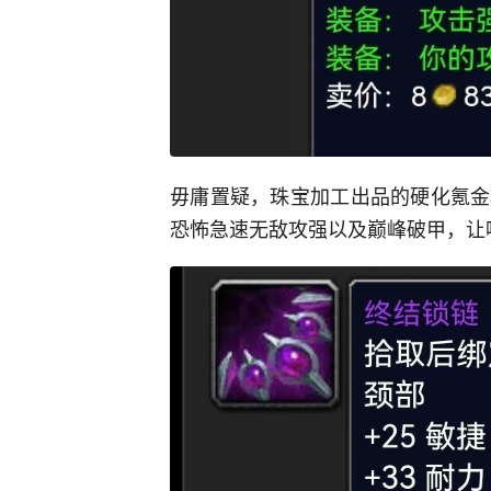
毋庸置疑，珠宝加工出品的硬化氪金
恐怖急速无敌攻强以及巅峰破甲，让