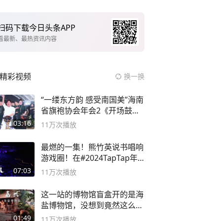
扫码下载今日头条APP
看最新、最热资讯内容
精彩视频
换一换
“一缕东方韵 感受南国美”海南
省旗袍协会年会2《开场鼓》
二团
03:16
11万
次播放
最燃的一集！熊竹英说书唱响
游戏圈！在#2024TapTap年
度游戏大赏
07:03
11万
次播放
这一站的博物馆盲盒开的是海
盐博物馆，没想到竟然这么好
逛！
01:49
11万
次播放