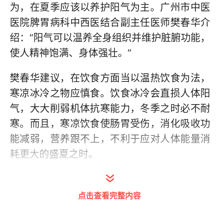
为，在夏季应该以养护阳气为主。广州市中医
医院脾胃病科中西医结合副主任医师樊春华介
绍：“阳气可以温养全身组织并维护脏腑功能，
使人精神饱满、身体强壮。”
樊春华建议，在饮食方面当以温热饮食为法，
寒凉冰冷之物应慎食。饮食冰冷会直损人体阳
气，大大削弱机体抗寒能力，冬季之时必不耐
寒。而且，寒凉饮食使肠胃受伤，消化吸收功
能减弱，营养跟不上，不利于应对人体能量消
耗更大的盛夏之时。
此外，生活中亦不能贪凉过度，不建议长时间
待在空调房间，或电扇不离身。室内外温差不
点击查看完整内容
宜过大,以不超过5℃为好,室内空调温度设置不