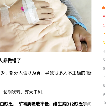
1
2
3
4
人都做错了
5
6
不少，部分人信以为真，导致很多人不正确的“断
7
8
，长期吃素，弊大于利。
9
等问
10
白缺乏、 矿物质吸收率低、维生素B12缺乏