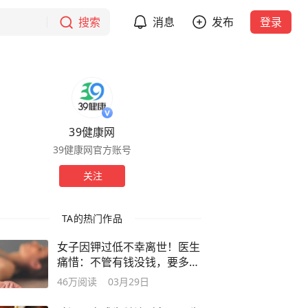
搜索
消息
发布
登录
39健康网
39健康网官方账号
关注
TA的热门作品
女子因钾过低不幸离世！医生
痛惜：不管有钱没钱，要多吃
这几物
46万
阅读
03月29日