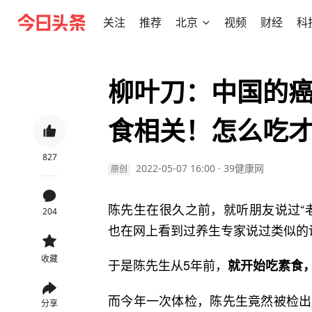
关注
推荐
北京
视频
财经
科
柳叶刀：中国的
食相关！怎么吃
827
2022-05-07 16:00
·
39健康网
原创
陈先生在很久之前，就听朋友说过“
204
也在网上看到过养生专家说过类似的
收藏
于是陈先生从5年前，
就开始吃素食
而今年一次体检，陈先生竟然被检出
分享