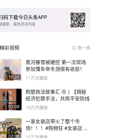
扫码下载今日头条APP
看最新、最热资讯内容
精彩视频
换一换
黑河暴雪被硬控 第一次现场
参加懂车帝冬测很有收获！
10:21
11万
次播放
荆楚政法故事汇 ㉜ | 【揭秘
经济犯罪手法，共筑平安防线
02:08
10万
次播放
一家女装店带火了整个市
场！！！#购物狂 #女装店 #
高品质女装
02:00
11万
次播放