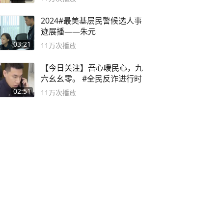
2024#最美基层民警候选人事
迹展播——朱元
03:21
11万
次播放
【今日关注】吾心暖民心，九
六幺幺零。 #全民反诈进行时
02:51
11万
次播放