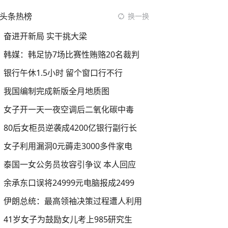
头条热榜
换一换
奋进开新局 实干挑大梁
韩媒：韩足协7场比赛性贿赂20名裁判
银行午休1.5小时 留个窗口行不行
我国编制完成新版全月地质图
女子开一天一夜空调后二氧化碳中毒
80后女柜员逆袭成4200亿银行副行长
女子利用漏洞0元薅走3000多件家电
泰国一女公务员妆容引争议 本人回应
余承东口误将24999元电脑报成2499
伊朗总统：最高领袖决策过程遭人利用
41岁女子为鼓励女儿考上985研究生