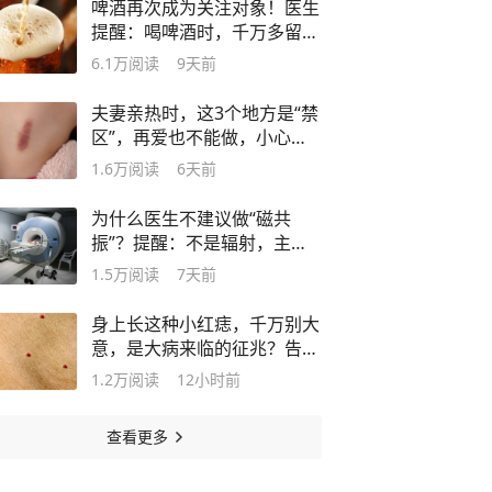
啤酒再次成为关注对象！医生
提醒：喝啤酒时，千万多留意
这几点！
6.1万
阅读
9天前
夫妻亲热时，这3个地方是“禁
区”，再爱也不能做，小心搞
出人命
1.6万
阅读
6天前
为什么医生不建议做“磁共
振”？提醒：不是辐射，主要
因为这4点
1.5万
阅读
7天前
身上长这种小红痣，千万别大
意，是大病来临的征兆？告诉
你真相
1.2万
阅读
12小时前
查看更多