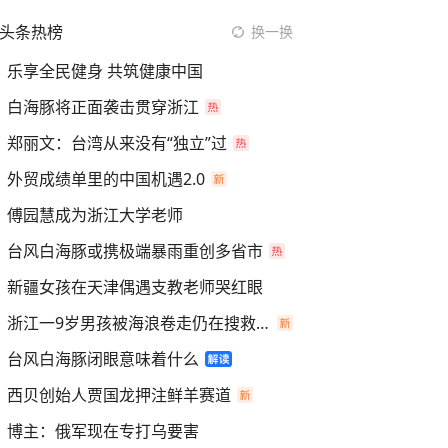
头条热榜
换一换
乐享全民健身 共筑健康中国
白海豚将正面袭击贯穿浙江
郑丽文：台湾从来没有“独立”过
外贸成绩单里的中国机遇2.0
傅园慧成为浙江大学老师
台风白海豚或携极端暴雨重创多省市
新疆女孩在天津偶遇支教老师哭红眼
浙江一9岁男孩被海浪卷走仍在搜救中
台风白海豚闭眼意味着什么
西贝创始人贾国龙押注鲜羊赛道
博主：俄军现在专打乌要害