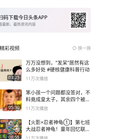
扫码下载今日头条APP
看最新、最热资讯内容
精彩视频
换一换
万万没想到，“发呆”居然有这
么多好处 #硬核健康科普行动
03:25
11万
次播放
笨小孩一个问题都没答对，不
料竟成皇太子，其余四个被处
死
05:30
11万
次播放
【火影×忍者神龟①】第七班
大战忍者神龟！童年回忆联动
论武？
08:55
11万
次播放