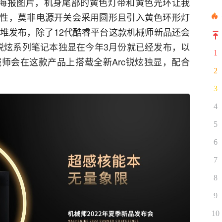
的海报图片，机身尾部的黄色灯带和黄色光环让我
性，莫非电源开关会采用圆形且引入黄色环形灯
扎堆发布，除了12代酷睿平台这款机械师新品还会
锐炫系列笔记本独显在今年3月份就已经发布
，以
1
师会在这款产品上搭载全新Arc
锐炫独显
，配合
2
。
3
4
5
6
7
8
9
10