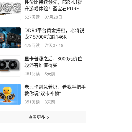
性价比持续领先，FSR 4.1提
升游戏体验！蓝宝石PURE极
地RX 9070 XT重新定义战未来
527
阅读
07月28日
显卡
DDR4平台黄金搭档，老将锐
龙7 5700X完胜146K
478
阅读
昨天07:18
显卡普涨之后，3000元价位
段还有谁值得买
461
阅读
8天前
老显卡别急着扔，看我手把手
教你玩“双卡补帧”
351
阅读
3天前
查看更多