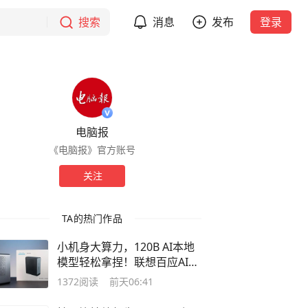
搜索
消息
发布
登录
电脑报
《电脑报》官方账号
关注
TA的热门作品
小机身大算力，120B AI本地
模型轻松拿捏！联想百应AI主
机300测评
1372
阅读
前天06:41