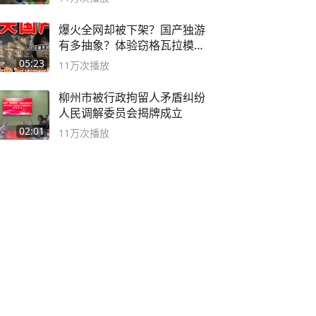
爆火全网却被下架？国产独游
有多抽象？体验窃格瓦拉模拟
器！
05:23
11万
次播放
柳州市被行政拘留人矛盾纠纷
人民调解委员会揭牌成立
02:01
11万
次播放