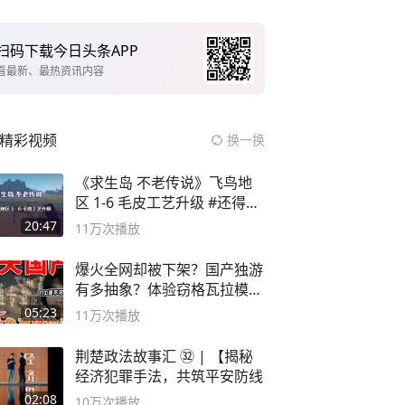
扫码下载今日头条APP
看最新、最热资讯内容
精彩视频
换一换
《求生岛 不老传说》飞鸟地
区 1-6 毛皮工艺升级 #还得是
主机大作
20:47
11万
次播放
爆火全网却被下架？国产独游
有多抽象？体验窃格瓦拉模拟
器！
05:23
11万
次播放
荆楚政法故事汇 ㉜ | 【揭秘
经济犯罪手法，共筑平安防线
02:08
10万
次播放