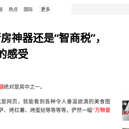
技
热点
国际
更多
房神器还是“智商税”，
的感受
绝对是其中之一。
锅
或是网页，就能看到各种令人垂涎欲滴的美食图
萨、烤红薯、烤蛋挞等等等等，俨然一幅
“万物皆