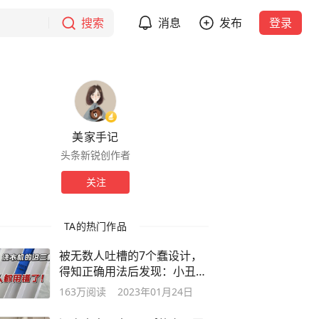
搜索
消息
发布
登录
美家手记
头条新锐创作者
关注
TA的热门作品
被无数人吐槽的7个蠢设计，
得知正确用法后发现：小丑竟
是我自己
163万
阅读
2023年01月24日