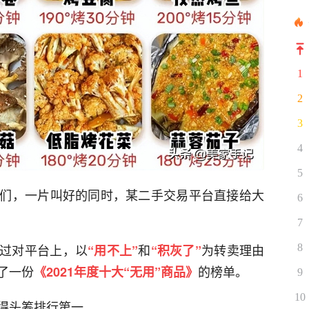
1
2
3
4
5
们，一片叫好的同时，某二手交易平台直接给大
6
7
过对平台上，以
和
为转卖理由
8
“用不上”
“积灰了”
了一份
的榜单。
《2021年度十大“无用”商品》
9
10
得头筹排行第一。