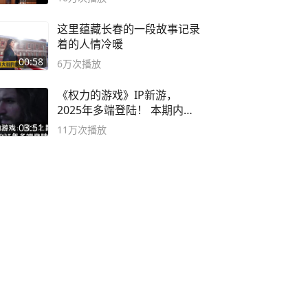
这里蕴藏长春的一段故事记录
着的人情冷暖
00:58
6万
次播放
《权力的游戏》IP新游，
2025年多端登陆！ 本期内容
概要
03:51
11万
次播放