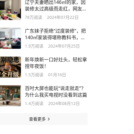
辽宁夫妻晒出146㎡的家，因
装修太过高级而走红，网友：
太漂亮了
78万
阅读
2024年07月22日
广东妹子拒绝“过度装修”，把
140㎡家装得堪称教科书，太
高级了
1.9万
阅读
2024年07月25日
新年焕新一口好灶头，轻松拿
捏年夜饭！
1.5万
阅读
01月16日
百吋大屏也能玩“说走就走”？
为什么我买电视时没看到这篇
1.4万
阅读
2024年08月12日
查看更多