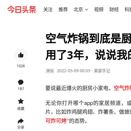
关注
推荐
北京
视频
财经
科
空气炸锅到底是厨
用了3年，说说我
1026
2022-05-09 00:05
·
美家手记
原创
要说最近爆火的厨房小家电，
空气炸
187
无论你打开哪个app的家居频道，
收藏
片，比如炸鸡腿鸡翅、炸薯条、做披
的态势。
可炸可烤”
分享