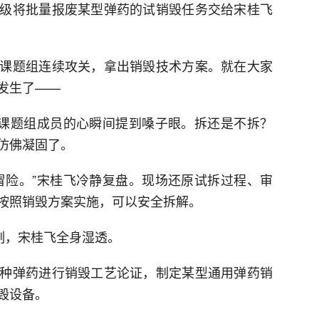
级将批量报废某型弹药的试销毁任务交给宋桂飞
课题组连续攻关，拿出销毁技术方案。就在大家
发生了——
，课题组成员的心瞬间提到嗓子眼。拆还是不拆？
仿佛凝固了。
冒险。”宋桂飞冷静复盘。现场还原试拆过程、审
按照销毁方案实施，可以安全拆解。
刻，宋桂飞全身湿透。
种弹药进行销毁工艺论证，制定某型通用弹药销
毁设备。