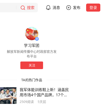
搜索
消息
发布
登录
学习军团
解放军新闻传播中心时政部官方发
布平台
关注
TA的热门作品
我军体能训练鞋上新！涵盖民
用市场4个国产品牌，17个成
熟款型
2509
阅读
5天前