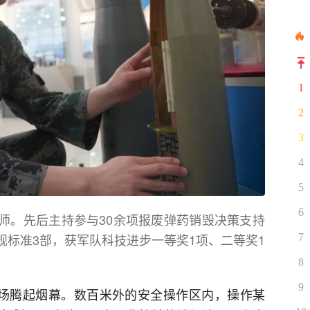
1
2
3
4
5
6
师。先后主持参与30余项报废弹药销毁决策支持
规标准3部，获军队科技进步一等奖1项、二等奖1
7
8
9
毁场腾起烟幕。数百米外的安全操作区内，操作某