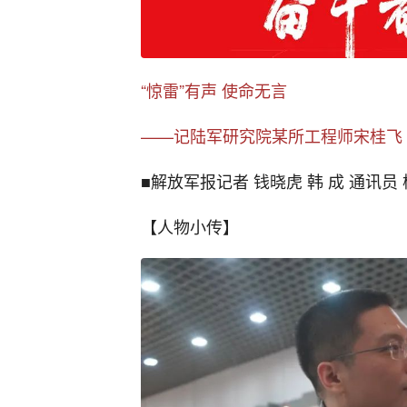
“惊雷”有声 使命无言
——记陆军研究院某所工程师宋桂飞
■解放军报记者 钱晓虎 韩 成 通讯员
【人物小传】