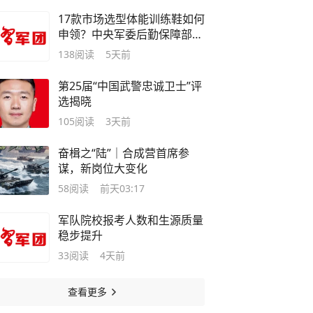
17款市场选型体能训练鞋如何
申领？中央军委后勤保障部军
需能源局有关负责人答记者问
138
阅读
5天前
第25届“中国武警忠诚卫士”评
选揭晓
105
阅读
3天前
奋楫之“陆”｜合成营首席参
谋，新岗位大变化
58
阅读
前天03:17
军队院校报考人数和生源质量
稳步提升
33
阅读
4天前
查看更多