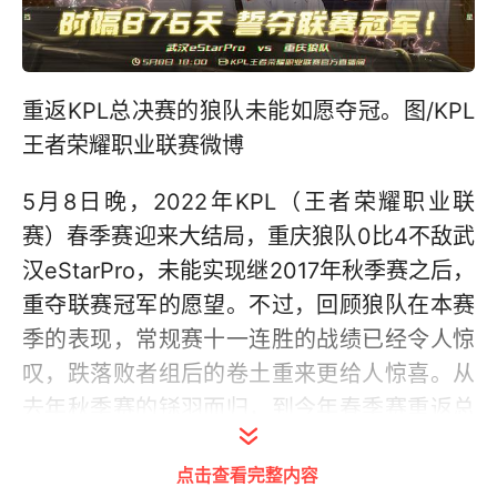
重返KPL总决赛的狼队未能如愿夺冠。图/KPL
王者荣耀职业联赛微博
5月8日晚，2022年KPL（王者荣耀职业联
赛）春季赛迎来大结局，重庆狼队0比4不敌武
汉eStarPro，未能实现继2017年秋季赛之后，
重夺联赛冠军的愿望。不过，回顾狼队在本赛
季的表现，常规赛十一连胜的战绩已经令人惊
叹，跌落败者组后的卷土重来更给人惊喜。从
去年秋季赛的铩羽而归，到今年春季赛重返总
决赛，狼队五人组也都收获了各自的成长。
点击查看完整内容