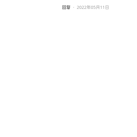
回复
·
2022年05月11日
孙泽宝1
需要更多像阿里这样的企业， 尘
人人有责。
回复
·
2022年05月10日
率真明月v3
转发了
回复
·
2022年05月11日
安徽几名钓友一晚狂钓几千斤鱼
后备箱，当事人：钓的是快乐，