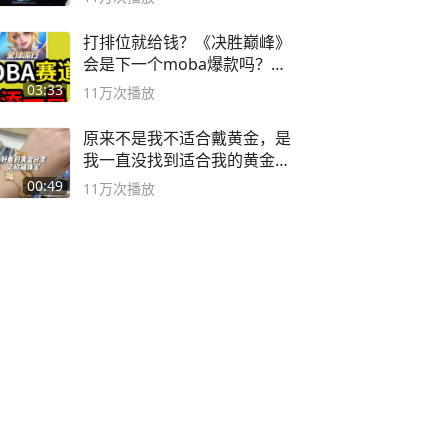
打排位就给钱？《决胜巅峰》
会是下一个moba爆款吗？#
决胜巅峰
03:33
11万
次播放
原来不是我不适合戴黄金，是
我一直没找到适合我的黄金
😭
00:49
11万
次播放