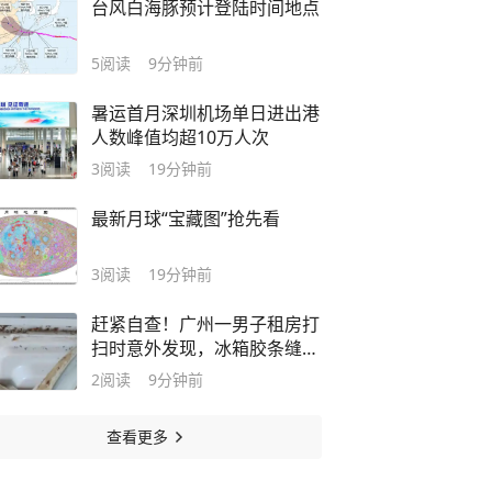
台风白海豚预计登陆时间地点
5
阅读
9分钟前
暑运首月深圳机场单日进出港
人数峰值均超10万人次
3
阅读
19分钟前
最新月球“宝藏图”抢先看
3
阅读
19分钟前
赶紧自查！广州一男子租房打
扫时意外发现，冰箱胶条缝隙
藏满虫卵
2
阅读
9分钟前
查看更多