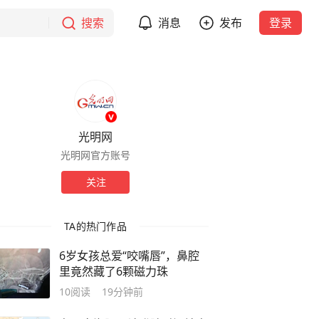
搜索
消息
发布
登录
光明网
光明网官方账号
关注
TA的热门作品
6岁女孩总爱“咬嘴唇”，鼻腔
里竟然藏了6颗磁力珠
10
阅读
19分钟前