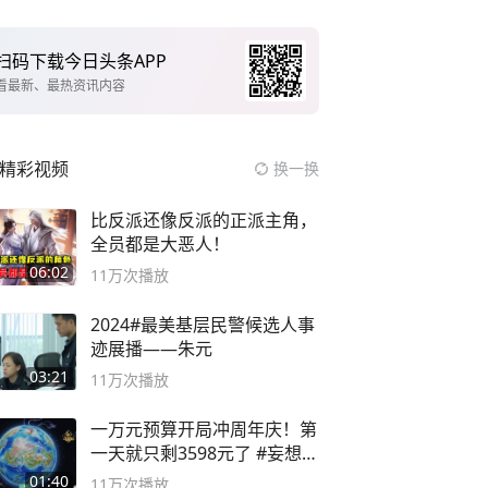
扫码下载今日头条APP
看最新、最热资讯内容
精彩视频
换一换
比反派还像反派的正派主角，
全员都是大恶人！
06:02
11万
次播放
2024#最美基层民警候选人事
迹展播——朱元
03:21
11万
次播放
一万元预算开局冲周年庆！第
一天就只剩3598元了 #妄想山
海
01:40
11万
次播放