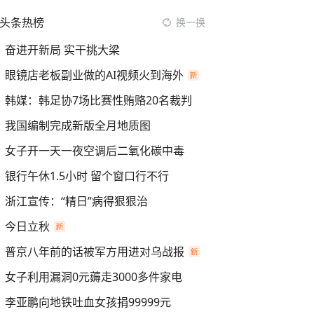
头条热榜
换一换
奋进开新局 实干挑大梁
眼镜店老板副业做的AI视频火到海外
韩媒：韩足协7场比赛性贿赂20名裁判
我国编制完成新版全月地质图
女子开一天一夜空调后二氧化碳中毒
银行午休1.5小时 留个窗口行不行
浙江宣传：“精日”病得狠狠治
今日立秋
普京八年前的话被军方用进对乌战报
女子利用漏洞0元薅走3000多件家电
李亚鹏向地铁吐血女孩捐99999元