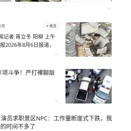
西楼》，同时刺激视觉和听觉，很快就记住了。
账号
关注
环播放词汇音频，直到自己睡去。通过这样的方
一路突飞猛进，成
闻记者 蒋立冬 阳柳 上午
迎来了一个让无数
2026年8月6日报道，
的保送名额。可李柘远却拒绝了清华的保送，选择裸
频繁向乡镇索要表格资料问
进行了整改：各科室不能
最后建立出了一套适合自己的学习体系。 比
先在局里共享，能自己解
专项斗争！严打裸聊敲
的时间上网搜索名校学霸的学习方法，并整理了
平台，让企业诉求直达部
就牢牢记住背熟了4000个英语单词，超级牛！ 在
下沉走访明显增多。 这是
记法”记笔记，用“三个一”精读法快速理解阅读，
出于职责分工需要掌握数
…… 李柘远说：“学会正确的学
是明显的重复劳动，只会
员造成额外负担，还容易
入职全球顶尖投资银
岁演员求职景区NPC：工作量断崖式下跌，我
。金湖县的整改抓住了关
学深造，28岁荣登福布斯精英榜，哈佛校长称他
错的时间不多了
加持，让基层从“围着表格