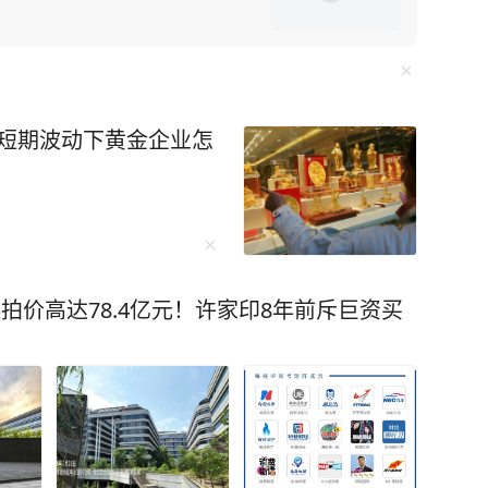
中方不妥协，美国可能驱逐“数万名在美中国留学
却不知此方法会
“绝对是这样。禁令迫使中国人在芯片制造等各个
，短期波动下黄金企业怎
出口管制便让F-35战机生产线告急。而“一带一
球经济动荡中稳如磐石。 还有无人机碾
，珠海航展上展示的无人机航母、机器狗作战群，
拍价高达78.4亿元！许家印8年前斥巨资买
未来培养更多的“芯片大脑”。 李柘远成长
异，成绩没人管也一塌糊涂。好在外公的悉心教
法，重新对知识点进行梳理、总结，更关键的
 比如他运用“抽象+具象混搭
相结合，促进理解；联想记忆法、缩略词记忆法