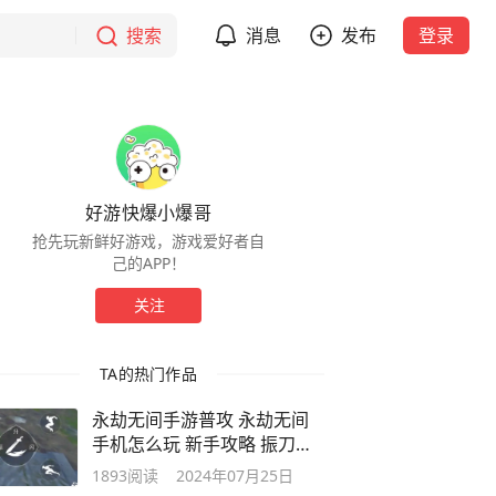
搜索
消息
发布
登录
好游快爆小爆哥
抢先玩新鲜好游戏，游戏爱好者自
己的APP！
关注
TA的热门作品
永劫无间手游普攻 永劫无间
手机怎么玩 新手攻略 振刀操
作怎么打
1893
阅读
2024年07月25日