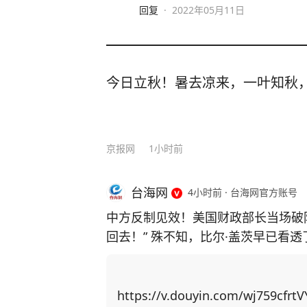
回复
·
2022年05月11日
今日立秋！暑去凉来，一叶知秋
京报网
1小时前
台海网
4小时前
·
台海网官方账号
中方反制见效！美国财政部长当场破
回去！” 殊不知，比尔·盖茨早已看
主芯片，并通过规模制造优势赶超上来！ 中国近期对稀土出口实施反制措
稀土供应链上高度依赖中国，重启本
博弈找筹码，居然把矛头指向了中国留学生身上！ 美国以中
https://v.douyin.com/wj759cfrtV