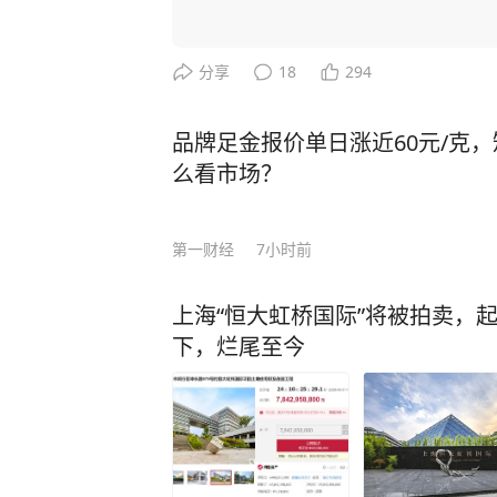
国撤销稀土出口管制新规。他声称若
生”，并威胁在金融、软件等领域升级行动。 美国想威胁中国让步，
更加激发中国的爆发力！ 举例，CNN主持人曾询问科技禁令是否 “以一种奇怪的方式
分享
18
294
产生了相反的效果”，盖茨回应称：
方面全速前进。” 面对美国芯片封锁，中国3年实现半导体设备国产化率从12%跃至3
品牌足金报价单日涨近60元/克
5%；稀土加工产能占全球90%，一纸
么看市场？
路”合作、RCEP贸易圈扩容，更让中国在全
压：中国无人机成本只有美国的1%
第一财经
7小时前
让美军司令直呼“没法比”。 而我国如今之所以有这样的底气，就是因为有人才的支
撑！ 据悉，2024年中国高层次科技人才数量达32,511人，占全球的27.9%，位居全球
上海“恒大虹桥国际”将被拍卖，起
首位。 当然，授人以鱼不如授人以渔。除了技术人才，还有一种更可贵的“文化战
下，烂尾至今
士”。比如李柘远——用自己的方式，为国家
于一个特殊的家庭环境，自幼父母离
导下，李柘远改变以前死记硬背的方
是，外公让李柘远总结出一套属于自己的高效学习方法。
法”，将预习遇到的陌生公式和例题