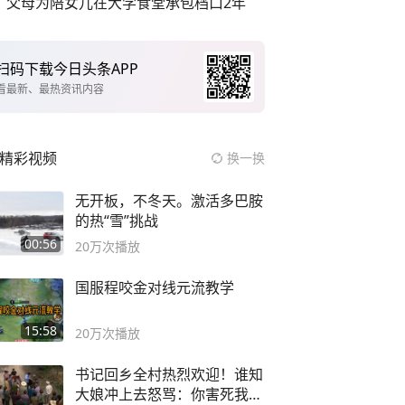
父母为陪女儿在大学食堂承包档口2年
扫码下载今日头条APP
看最新、最热资讯内容
精彩视频
换一换
无开板，不冬天。激活多巴胺
的热“雪”挑战
00:56
20万
次播放
国服程咬金对线元流教学
15:58
20万
次播放
书记回乡全村热烈欢迎！谁知
大娘冲上去怒骂：你害死我儿