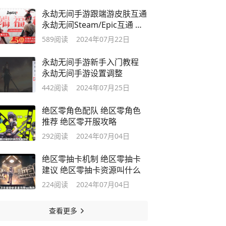
永劫无间手游跟端游皮肤互通
永劫无间Steam/Epic互通 绑
定教程
589
阅读
2024年07月22日
永劫无间手游新手入门教程
永劫无间手游设置调整
442
阅读
2024年07月25日
绝区零角色配队 绝区零角色
推荐 绝区零开服攻略
292
阅读
2024年07月04日
绝区零抽卡机制 绝区零抽卡
建议 绝区零抽卡资源叫什么
224
阅读
2024年07月04日
查看更多