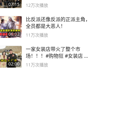
子
07:15
12万
次播放
比反派还像反派的正派主角，
全员都是大恶人！
06:02
11万
次播放
一家女装店带火了整个市
场！！！#购物狂 #女装店 #
高品质女装
02:00
11万
次播放