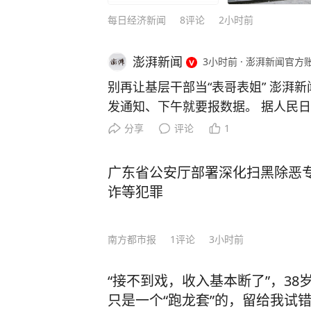
等，把高中三年的知识点牢牢记住。 还有初高中时，李柘远应用“五大记忆法”，让学
每日经济新闻
8
评论
2小时前
习事半功倍： 李柘远在中学背诵《水调歌头》和《相见欢》时，就配合听以这两首词
为蓝本的歌曲《明月几时有》《独上
澎湃新闻
3小时前
·
澎湃新闻官方
李柘远睡前会把MP3放在床头，循
法，前一晚“听背”的单词已经记得非常牢固。 就这样，李柘远成绩
别再让基层干部当“表哥表姐” 澎湃新
绩一直名列前茅，长期稳居年级第一的宝座。 高三时期，李柘远却
发通知、下午就要报数据。 据人民日报
人梦寐以求的机会 —— 清华大学
去年6月，江苏淮安金湖县工信局因
分享
评论
1
考美国耶鲁！ 虽然对美国高考的知识一片空白，但李柘远依旧胸有成竹，他开始翻阅
题，被省级相关部门通报。随后当地
国内外学霸笔记，归纳总结各种方法，
随便发通知，需要先经过审核；数据
广东省公安厅部署深化扫黑除恶
如，在英语这关难题上，他花了三天
决的就不向基层索取；搭建直通企业
诈等犯罪
一个“六步鸡血背单词法”，仅用10天
门。涉企报表大幅精简后，基层干部
逐步的复习中，李柘远还用“康奈尔笔
一起典型的为基层减负案例。各科室
多感官刺激记忆把知识点记牢，”主题分类法“梳理逻辑
南方都市报
1
评论
3小时前
据可以理解，但每一次都向基层索要
习方法是快速发展的关键。” 最终，李柘远以托福116分（距离满分只差四分）和SAT
打乱基层正常的工作节奏，给基层人
满分的成绩，成功获得了耶鲁大学的录取通知！ 耶鲁毕业后，他
“接不到戏，收入基本断了”，38
助长作风虚浮、脱离实际的工作作风
行高盛；25岁重返校园，考进哈佛大
只是一个“跑龙套”的，留给我试
键：通过控制源头、精简流程、技术