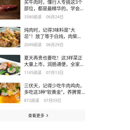
买牛肉时，懂行人专挑这3个
部位，都是最精华的，学会再
买不吃亏
3380
阅读
06月24日
炖肉时，记得3味料是"大
忌"！放了等于白炖，肉柴塞
牙汤腥不好吃
2049
阅读
06月29日
夏天再贵也要吃！这3样菜正
大量上市，润肠通便，全家都
受益！
1165
阅读
07月13日
三伏天，记得少吃牛肉鸡肉，
多吃这3种“软黄金”，养脾胃
稳正气
872
阅读
07月03日
查看更多