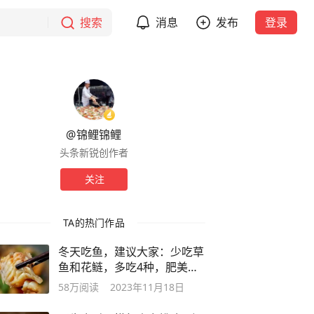
搜索
消息
发布
登录
@锦鲤锦鲤
头条新锐创作者
关注
TA的热门作品
冬天吃鱼，建议大家：少吃草
鱼和花鲢，多吃4种，肥美不
腻还不贵
58万
阅读
2023年11月18日