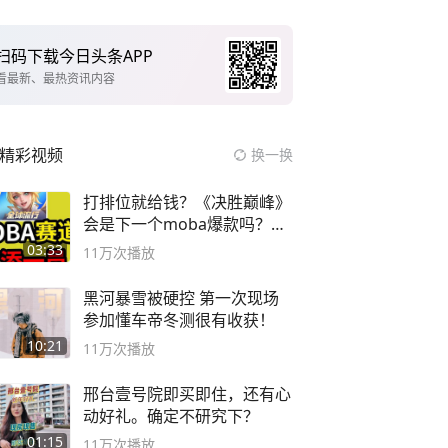
扫码下载今日头条APP
看最新、最热资讯内容
精彩视频
换一换
打排位就给钱？《决胜巅峰》
会是下一个moba爆款吗？#
决胜巅峰
03:33
11万
次播放
黑河暴雪被硬控 第一次现场
参加懂车帝冬测很有收获！
10:21
11万
次播放
邢台壹号院即买即住，还有心
动好礼。确定不研究下？
01:15
11万
次播放