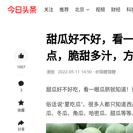
关注
推荐
北京
视频
财经
科
甜瓜好不好，看一
点，脆甜多汁，
1007
2022-05-11 14:50
·
@锦鲤锦鲤
原创
甜瓜好不好吃，看一眼瓜脐就知道！
3
俗话说“夏吃瓜”，很多人都只知道
收藏
瓜、冬瓜、角瓜、哈密瓜、甜瓜等等
分享