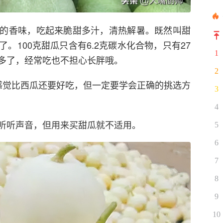
的香味，吃起来脆甜多汁，清热解暑。既然叫甜
。100克甜瓜只含有6.2克碳水化合物，只有27
1
多了，经常吃也不担心长胖哦。
2
感觉比西瓜还要好吃，但一定要学会正确的挑选方
3
4
听听声音，但用来买甜瓜就不适用。
5
6
7
8
9
10