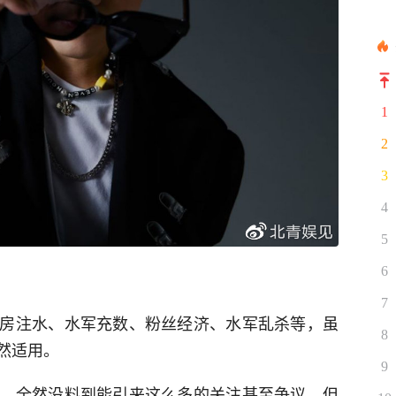
1
2
3
4
5
6
7
房注水、水军充数、粉丝经济、水军乱杀等，虽
8
然适用。
9
，全然没料到能引来这么多的关注甚至争议，但