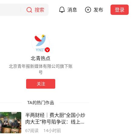
搜索
消息
发布
登录
北青热点
北京青年报新媒体有限公司旗下账
号
关注
TA的热门作品
半两财经｜费大厨“全国小炒
肉大王”称号陷争议：线上比
赛凭视频照片定输赢？
67
阅读
14小时前