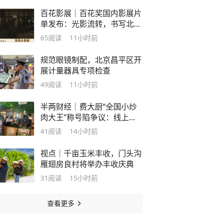
百花影展｜百花奖国内影展片
单发布：光影流转，书写北京
百年城志
65
阅读
11小时前
规范眼镜制配，北京昌平区开
展计量器具专项检查
49
阅读
11小时前
半两财经｜费大厨“全国小炒
肉大王”称号陷争议：线上比
赛凭视频照片定输赢？
41
阅读
14小时前
视点｜千亩玉米丰收，门头沟
雁翅房良村将举办丰收庆典
31
阅读
15小时前
查看更多