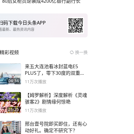
80后女柜员逆袭成4200亿银行副行长
扫码下载今日头条APP
看最新、最热资讯内容
精彩视频
换一换
来五大连池看冰封蓝电E5
PLUS了，零下30度的双重冰
封40小时全录
04:34
11万
次播放
【姆罗解析】深度解析《灵魂
骇客2》剧情缘何惊艳
21:25
11万
次播放
邢台壹号院即买即住，还有心
动好礼。确定不研究下？