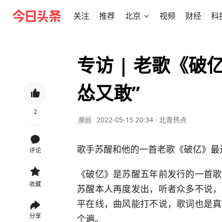
关注
推荐
北京
视频
财经
科
专访 | 老歌《破
怂又敢”
2
2022-05-15 20:34
·
北青热点
原创
歌手苏醒和他的一首老歌《破亿》最
评论
《破亿》是苏醒五年前发行的一首歌
收藏
苏醒本人再度发出，听者众多不说，
平在线，曲风能打不说，歌词也是真
分享
个遍。