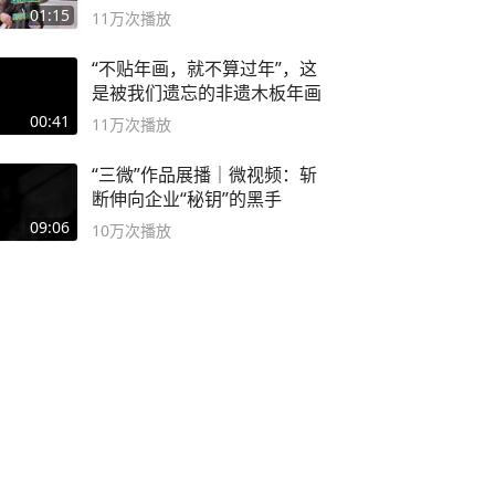
01:15
11万
次播放
“不贴年画，就不算过年”，这
是被我们遗忘的非遗木板年画
00:41
11万
次播放
“三微”作品展播｜微视频：斩
断伸向企业“秘钥”的黑手
09:06
10万
次播放