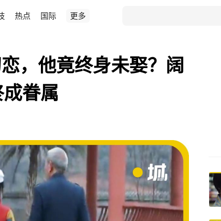
技
热点
国际
更多
”初恋，他竟终身未娶？阔
终成眷属