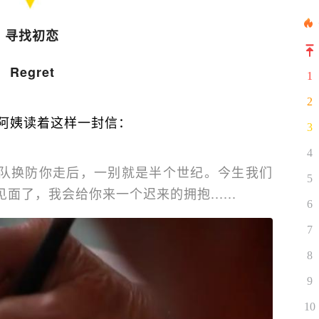
寻找初恋
Regret
1
2
的阿姨读着这样一封信：
3
4
队换防你走后，一别就是半个世纪。今生我们
5
了，我会给你来一个迟来的拥抱......
6
7
8
9
10