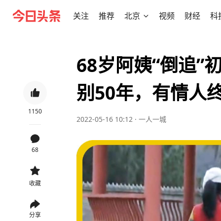
关注
推荐
北京
视频
财经
科
68岁阿姨“倒追
别50年，有情人
1150
2022-05-16 10:12
·
一人一城
68
收藏
分享