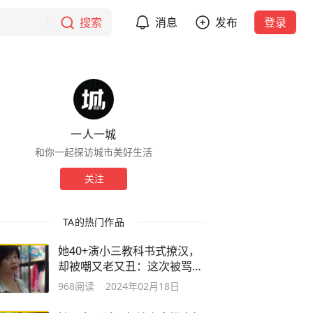
搜索
消息
发布
登录
一人一城
和你一起探访城市美好生活
关注
TA的热门作品
她40+演小三教科书式撩汉，
却被嘲又老又丑：这次被骂她
实在太冤
968
阅读
2024年02月18日