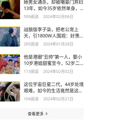
她男女通杀，却被嘲豪门弃妇
13年，如今35岁依然单身，
成最大赢家
509
阅读
2024年02月06日
战狼版李子柒，把老公宠上
天，引1800W人围观：好羡
慕她的生命力
265
阅读
2024年01月26日
他是港圈“丑帅”第一人，娶小
10岁港姐甜蜜至今，52岁二
封视帝
113
阅读
2024年02月02日
这位宇宙巨星二代，44岁处境
艰难，如今的生活竟然是这样
的…
104
阅读
2024年02月21日
查看更多