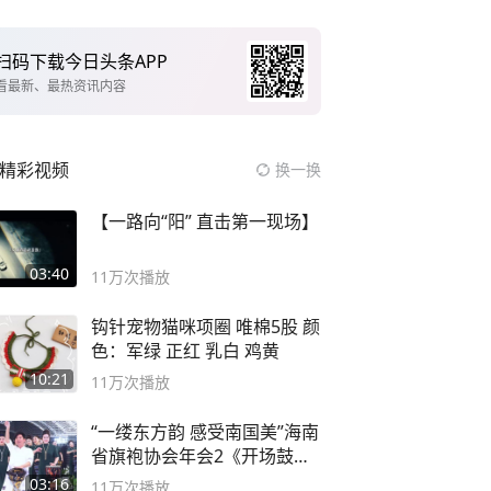
扫码下载今日头条APP
看最新、最热资讯内容
精彩视频
换一换
【一路向“阳” 直击第一现场】
03:40
11万
次播放
钩针宠物猫咪项圈 唯棉5股 颜
色：军绿 正红 乳白 鸡黄
10:21
11万
次播放
“一缕东方韵 感受南国美”海南
省旗袍协会年会2《开场鼓》
二团
03:16
11万
次播放