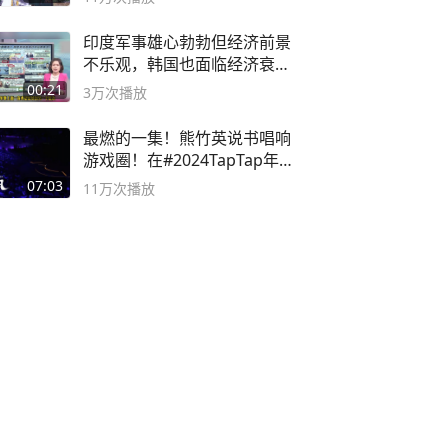
印度军事雄心勃勃但经济前景
不乐观，韩国也面临经济衰退
风险
00:21
3万
次播放
最燃的一集！熊竹英说书唱响
游戏圈！在#2024TapTap年
度游戏大赏
07:03
11万
次播放