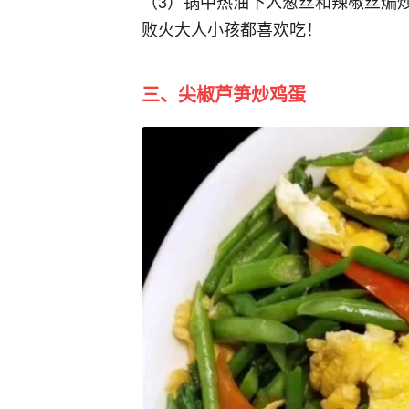
（3）锅中热油下入葱丝和辣椒丝煸
败火大人小孩都喜欢吃！
三‬、尖椒‬芦笋‬炒鸡蛋