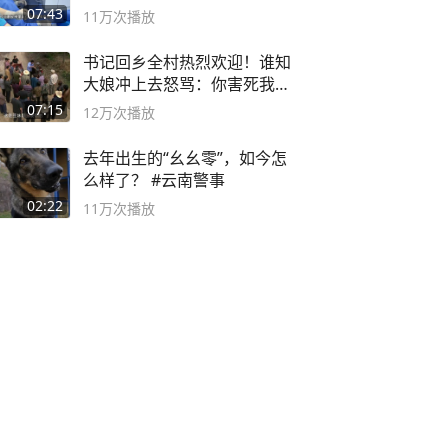
07:43
11万
次播放
书记回乡全村热烈欢迎！谁知
大娘冲上去怒骂：你害死我儿
子
07:15
12万
次播放
去年出生的“幺幺零”，如今怎
么样了？ #云南警事
02:22
11万
次播放