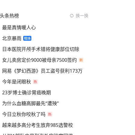
头条热榜
换一换
最是真情暖人心
北京暴雨
日本医院开颅手术错将健康部位切除
女儿卖房定价9000被母亲7500签约
网易《梦幻西游》员工盗号获利173万
今年是闭眼秋
23岁博士确诊胃癌晚期
为什么血糖高脚最先“遭殃”
今日立秋你咬秋了吗
越来越多高分考生放弃985选警校