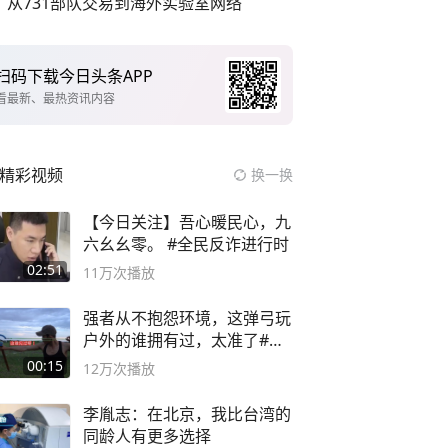
从731部队交易到海外实验室网络
扫码下载今日头条APP
看最新、最热资讯内容
精彩视频
换一换
【今日关注】吾心暖民心，九
六幺幺零。 #全民反诈进行时
02:51
11万
次播放
强者从不抱怨环境，这弹弓玩
户外的谁拥有过，太准了#弹
弓#户外
00:15
12万
次播放
李胤志：在北京，我比台湾的
同龄人有更多选择