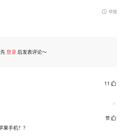
举报
请先
登录
后发表评论～
11
赞
苹果手机？？