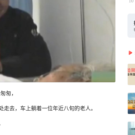
10
色匆匆，
处走去，车上躺着一位年近八旬的老人。
，