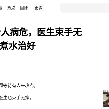
技
热点
国际
更多
老人病危，医生束手无
”煮水治好
，
题等待有人来攻克，
医生也束手无策。