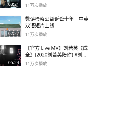
03:21
11万
次播放
数读检察公益诉讼十年！中英
双语短片上线
02:27
11万
次播放
【官方 Live MV】刘若英《成
全》(2020刘若英陪你) #刘若
英 #成全
05:24
11万
次播放