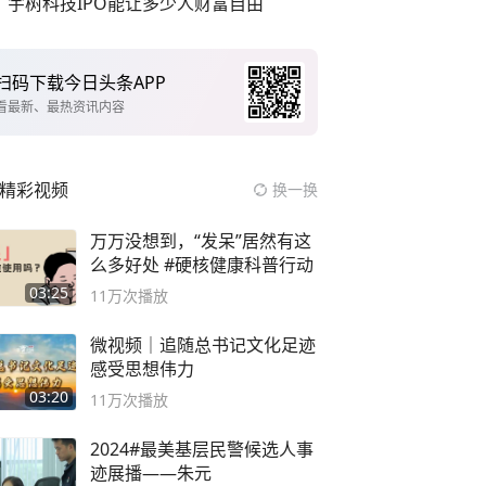
宇树科技IPO能让多少人财富自由
扫码下载今日头条APP
看最新、最热资讯内容
精彩视频
换一换
万万没想到，“发呆”居然有这
么多好处 #硬核健康科普行动
03:25
11万
次播放
微视频｜追随总书记文化足迹
感受思想伟力
03:20
11万
次播放
2024#最美基层民警候选人事
迹展播——朱元