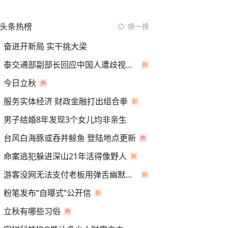
头条热榜
换一换
奋进开新局 实干挑大梁
泰交通部副部长回应中国人遭歧视手势
今日立秋
服务实体经济 财政金融打出组合拳
男子结婚8年发现3个女儿均非亲生
台风白海豚或吞并鲸鱼 登陆地点更新
命案逃犯躲进深山21年活得像野人
游客没网无法支付老板用弹舌幽默化解
粉笔发布“自曝式”公开信
立秋有哪些习俗