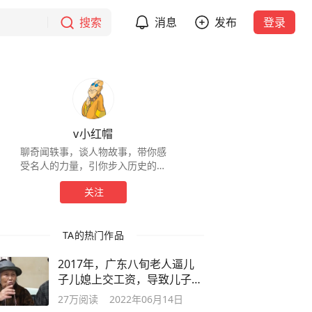
搜索
消息
发布
登录
v小红帽
聊奇闻轶事，谈人物故事，带你感
受名人的力量，引你步入历史的殿
堂。
关注
TA的热门作品
2017年，广东八旬老人逼儿
子儿媳上交工资，导致儿子小
家妻离子散
27万
阅读
2022年06月14日