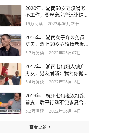
2020年，湖南50岁老汉啃老
不工作，要母亲房产还让妹妹
离婚赡养他
19万
阅读
2022年06月09日
2016年，湖南女子弃公务员
丈夫，恋上50岁养殖场老板，
父母大崩溃
5.7万
阅读
2022年06月07日
2017年，湖南七旬妇人抛弃
男友，男友崩溃：我为你抛妻
弃子20年
5.4万
阅读
2022年06月16日
2019年，杭州七旬老汉打跑
前妻，后来行动不便求复合，
儿子：没门
5.2万
阅读
2022年06月14日
查看更多