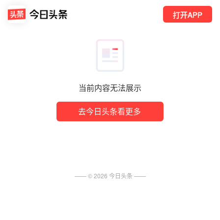
打开APP
当前内容无法展示
去今日头条看更多
—— ©
2026
今日头条
——