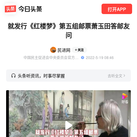
打开APP
就发行《红楼梦》第五组邮票萧玉田答邮友
问
民进网
关注
中国民主促进会中央委员会官方账号
  2022-5-19 08:46
头条听资讯，时事尽掌握
去听全文